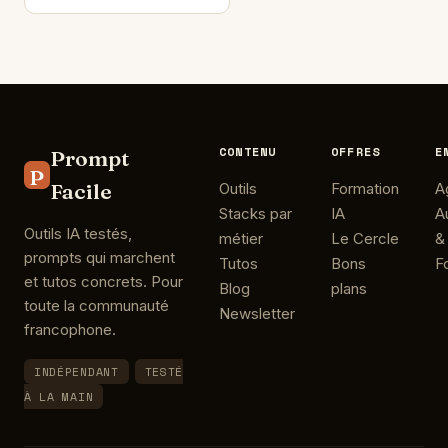
CONTENU
OFFRES
E
Prompt
P
Facile
Outils
Formation
A
Stacks par
IA
A
Outils IA testés,
métier
Le Cercle
&
prompts qui marchent
Tutos
Bons
F
et tutos concrets. Pour
Blog
plans
toute la communauté
Newsletter
francophone.
INDÉPENDANT
TESTÉ
À LA MAIN