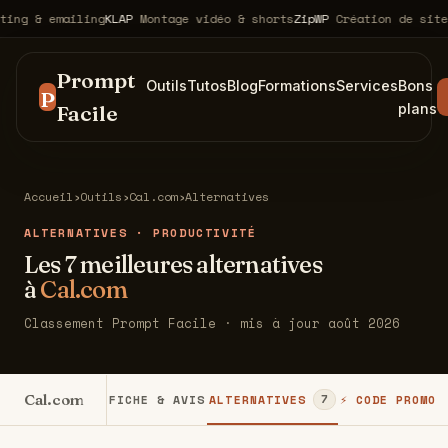
 & emailing
KLAP
Montage vidéo & shorts
ZipWP
Création de sites w
Prompt
Outils
Tutos
Blog
Formations
Services
Bons
P
Facile
plans
Accueil
›
Outils
›
Cal.com
›
Alternatives
ALTERNATIVES · PRODUCTIVITÉ
Les 7 meilleures alternatives
à
Cal.com
Classement Prompt Facile · mis à jour août 2026
Cal.com
FICHE & AVIS
ALTERNATIVES
⚡ CODE PROMO
7