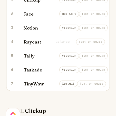
Jace
2
Ton assistant email IA qui rédige, tr
dès 18 €
Test en cours
Notion
3
Notes, docs, projets et IA dans un se
Freemium
Test en cours
Raycast
4
Le lanceur d'applications surpuissant pour Mac.
Test en cours
Tally
5
Crée des formulaires élégants, grat
Freemium
Test en cours
Taskade
6
Espace de travail IA-natif : tâches,
Freemium
Test en cours
TinyWow
7
Des dizaines d'outils gratuits pour fi
Gratuit
Test en cours
1.
Clickup
Cl