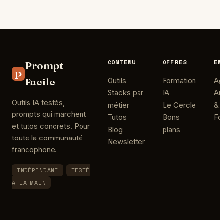
CONTENU
OFFRES
E
Prompt
P
Facile
Outils
Formation
A
Stacks par
IA
A
Outils IA testés,
métier
Le Cercle
&
prompts qui marchent
Tutos
Bons
F
et tutos concrets. Pour
Blog
plans
toute la communauté
Newsletter
francophone.
INDÉPENDANT
TESTÉ
À LA MAIN