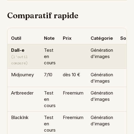
Comparatif rapide
Outil
Note
Prix
Catégorie
Souve
Dall-e
Test
Génération
en
d'images
(l'outil
cours
comparé)
Midjourney
7/10
dès 10 €
Génération
d'images
Artbreeder
Test
Freemium
Génération
en
d'images
cours
BlackInk
Test
Freemium
Génération
en
d'images
cours