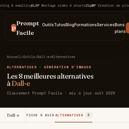
g & emailing
KLAP
Montage vidéo & shorts
ZipWP
Création de sites w
Prompt
Outils
Tutos
Blog
Formations
Services
Bons
P
Facile
plans
Accueil
›
Outils
›
Dall-e
›
Alternatives
ALTERNATIVES · GÉNÉRATION D'IMAGES
Les 8 meilleures alternatives
à
Dall-e
Classement Prompt Facile · mis à jour août 2026
Dall-e
FICHE & AVIS
ALTERNATIVES
8