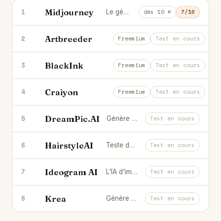
Midjourney
1
Le générateur d'images IA à la qualité artistique inégalée.
dès 10 €
7/10
Artbreeder
2
Mélange et fais évoluer des images p
Freemium
Test en cours
BlackInk
3
Génère des designs de tatouage uniq
Freemium
Test en cours
Craiyon
4
Le générateur d'images IA gratuit et s
Freemium
Test en cours
DreamPic.AI
5
Génère des portraits IA de toi dans tous les styles.
Test en cours
HairstyleAI
6
Teste de nouvelles coupes de cheveux par IA.
Test en cours
Ideogram AI
7
L'IA d'images qui maîtrise enfin le texte intégré.
Test en cours
Krea
8
Génère et upscale tes visuels en temps réel.
Test en cours