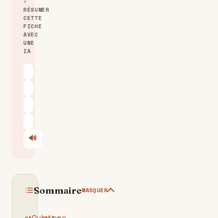
⚡
RÉSUMER
CETTE
FICHE
AVEC
UNE
IA
ChatGPT
Claude
Perplexity
Le Chat
🔊
Écouter
Sommaire
MASQUER
Qu'est-ce
Les