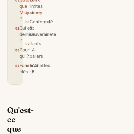
que
limites
Midjourney
· 6
?
Conformité
Qui est
&
derrière
souveraineté
?
Tarifs
Pour
· 4
qui ?
paliers
Fonctionnalités
FAQ
clés · 8
· 6
Qu'est-
ce
que