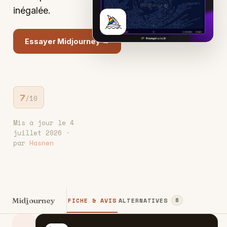
inégalée.
M
Essayer Midjourney →
7
/10
Mis à jour le 4
juillet 2026 ·
par
Hasnen
Midjourney
FICHE & AVIS
ALTERNATIVES
8