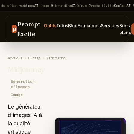
es web
LogoAI
Logo & branding
Clickup
Productivité
Koala AI
SEO & c
Prompt
Outils
Tutos
Blog
Formations
Services
Bons
P
Facile
plans
Accueil
›
Outils
›
Midjourney
Midjourney
Génération
d'images
Image
Le générateur
d'images IA à
la qualité
artistique