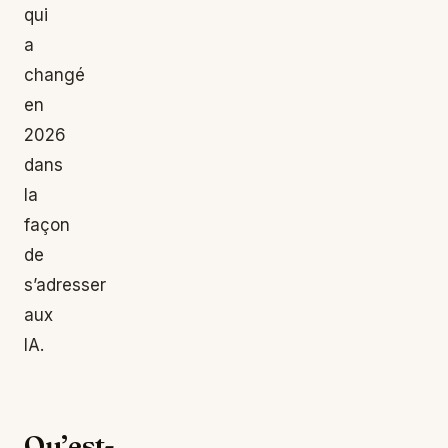
qui
a
changé
en
2026
dans
la
façon
de
s’adresser
aux
IA.
Qu’est-