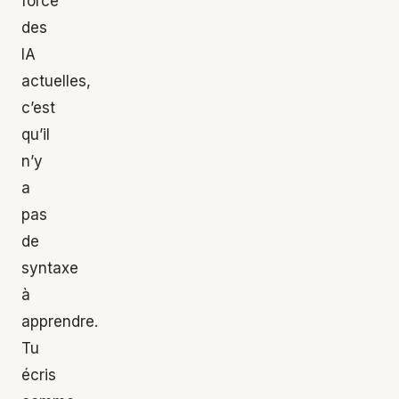
force
des
IA
actuelles,
c’est
qu’il
n’y
a
pas
de
syntaxe
à
apprendre.
Tu
écris