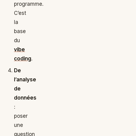
programme.
C’est
la
base
du
vibe
coding
.
De
l’analyse
de
données
:
poser
une
question