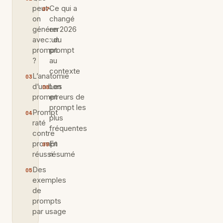
peut-
Ce qui a
on
changé
générer
en 2026
avec un
: du
prompt
prompt
?
au
contexte
L’anatomie
d’un bon
Les
prompt
erreurs de
prompt les
Prompt
plus
raté
fréquentes
contre
prompt
En
réussi
résumé
Des
exemples
de
prompts
par usage