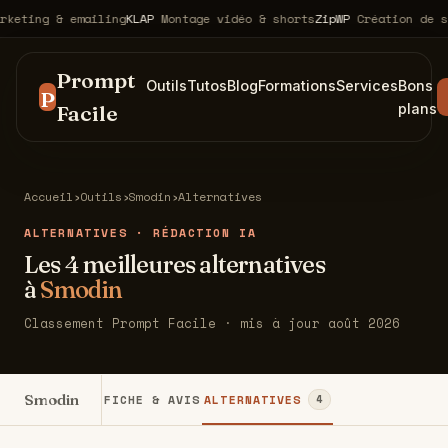
ting & emailing
KLAP
Montage vidéo & shorts
ZipWP
Création de sit
Prompt
Outils
Tutos
Blog
Formations
Services
Bons
P
Facile
plans
Accueil
›
Outils
›
Smodin
›
Alternatives
ALTERNATIVES · RÉDACTION IA
Les 4 meilleures alternatives
à
Smodin
Classement Prompt Facile · mis à jour août 2026
Smodin
FICHE & AVIS
ALTERNATIVES
4