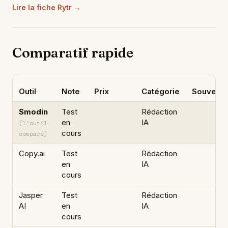
Lire la fiche Rytr →
Comparatif rapide
Outil
Note
Prix
Catégorie
Souverai
Smodin
Test
Rédaction
en
IA
(l'outil
cours
comparé)
Copy.ai
Test
Rédaction
en
IA
cours
Jasper
Test
Rédaction
AI
en
IA
cours