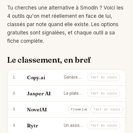
Tu cherches une alternative à
Smodin
? Voici les
4 outils qu'on met réellement en face de lui,
classés par note quand elle existe. Les options
gratuites sont signalées, et chaque outil a sa
fiche complète.
Le classement, en bref
Copy.ai
1
Génère textes marketing et séquences de vente en quelques clics.
Test en cours
Jasper AI
2
La plateforme de copywriting IA pensée pour les marques.
Test en cours
NovelAI
3
L'IA dédiée à l'écriture de fiction et 
Freemium
Test en cours
Rytr
4
Un assistant de rédaction IA simple et abordable.
Test en cours