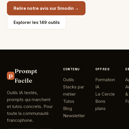
Relire notre avis sur Smodin →
Explorer les 149 outils
CONTENU
OFFRES
E
Prompt
P
Facile
Outils
Formation
A
Stacks par
IA
A
Outils IA testés,
métier
Le Cercle
&
prompts qui marchent
Tutos
Bons
F
et tutos concrets. Pour
Blog
plans
toute la communauté
Newsletter
francophone.