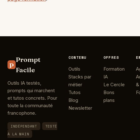
CONTENU
OFFRES
E
Prompt
P
Facile
Outils
Formation
A
Stacks par
IA
A
Outils IA testés,
métier
Le Cercle
&
prompts qui marchent
Tutos
Bons
F
et tutos concrets. Pour
Blog
plans
toute la communauté
Newsletter
francophone.
INDÉPENDANT
TESTÉ
À LA MAIN