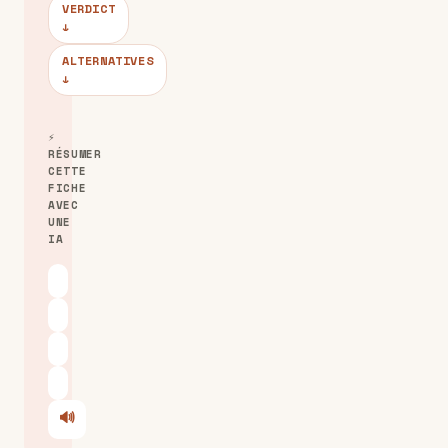
VERDICT
↓
ALTERNATIVES
↓
⚡
RÉSUMER
CETTE
FICHE
AVEC
UNE
IA
ChatGPT
Claude
Perplexity
Le Chat
🔊
Écouter