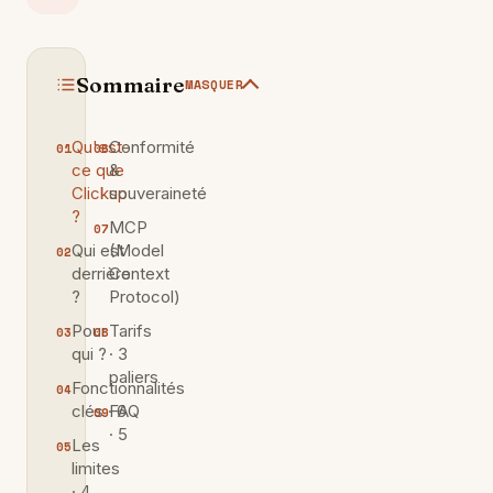
Sommaire
MASQUER
Qu'est-
Conformité
ce que
&
Clickup
souveraineté
?
MCP
Qui est
(Model
derrière
Context
?
Protocol)
Pour
Tarifs
qui ?
· 3
paliers
Fonctionnalités
clés · 6
FAQ
· 5
Les
limites
· 4