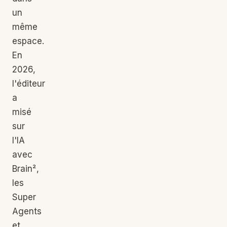
un
même
espace.
En
2026,
l'éditeur
a
misé
sur
l'IA
avec
Brain²,
les
Super
Agents
et