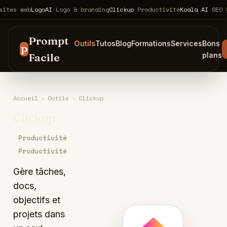
eb
LogoAI
Logo & branding
Clickup
Productivité
Koala AI
SEO & conte
Prompt
Outils
Tutos
Blog
Formations
Services
Bons
P
Facile
plans
Accueil
›
Outils
›
Clickup
Clickup
Productivité
Productivité
Gère tâches,
docs,
objectifs et
projets dans