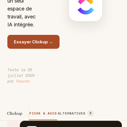
C
un seul
espace de
travail, avec
IA intégrée.
Essayer Clickup →
Testé le 25
juillet 2026 ·
par
Hasnen
Clickup
FICHE & AVIS
ALTERNATIVES
8