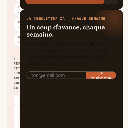
LIMITES
↓
LA NEWSLETTER IA · CHAQUE SEMAINE
VERDICT
Un coup d'avance, chaque
↓
semaine.
ALTERNATIVES
↓
1 décryptage, 3 actus triées, 1 outil testé
(comme Cursor) et 1 prompt prêt à copier.
Ceux qui la lisent choisissent leurs outils
⚡
avant les autres.
RÉSUMER
CETTE
FICHE
AVEC
UNE
IA
ChatGPT
Claude
Perplexity