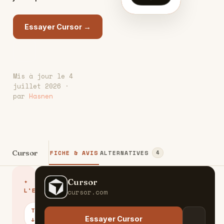
Essayer Cursor →
Mis à jour le 4
juillet 2026 ·
par
Hasnen
Cursor
FICHE & AVIS
ALTERNATIVES
4
Cursor
✦
C
L'ESSENTIEL
cursor.com
TARIFS
Essayer Cursor
↓