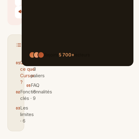
Le Chat
🔊
Écouter
Sommaire
MASQUER
Rejoins
5 700+
lecteurs
Qu'est-
Tarifs
ce que
· 3
Cursor
paliers
?
FAQ
Fonctionnalités
· 6
clés · 9
Les
limites
· 6