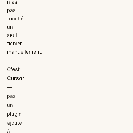
n'as
pas
touché
un
seul
fichier
manuellement.
C'est
Cursor
—
pas
un
plugin
ajouté
à