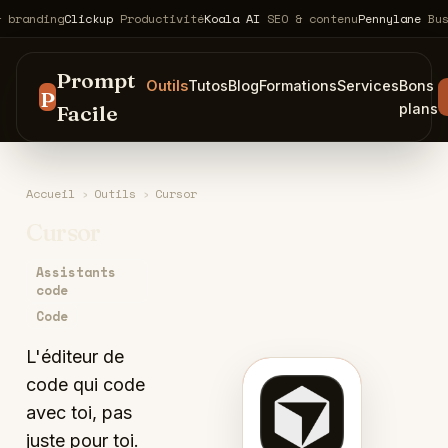
ing
Clickup
Productivité
Koala AI
SEO & contenu
Pennylane
Business &
Prompt
Outils
Tutos
Blog
Formations
Services
Bons
P
Facile
plans
Accueil
›
Outils
›
Cursor
Cursor
Assistants
code
Code
L'éditeur de
code qui code
C
avec toi, pas
juste pour toi.