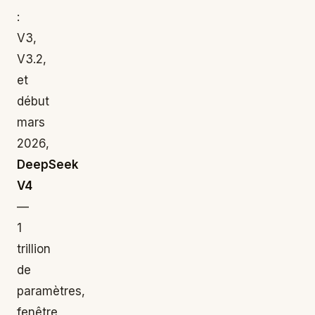
:
V3,
V3.2,
et
début
mars
2026,
DeepSeek
V4
—
1
trillion
de
paramètres,
fenêtre