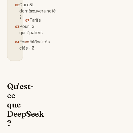
Qui est
&
derrière
souveraineté
?
Tarifs
Pour
· 3
qui ?
paliers
Fonctionnalités
FAQ
clés · 7
· 6
Qu'est-
ce
que
DeepSeek
?