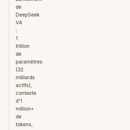
de
DeepSeek
V4
:
1
trillion
de
paramètres
(32
milliards
actifs),
contexte
d'1
million+
de
tokens,