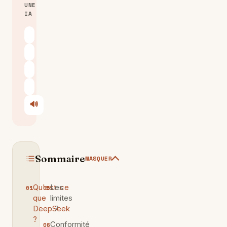
UNE
IA
ChatGPT
Claude
Perplexity
Le Chat
🔊
Écouter
Sommaire
MASQUER
Qu'est-ce
Les
que
limites
DeepSeek
· 7
?
Conformité