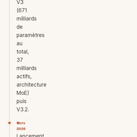
V3
(671
milliards
de
paramètres
au
total,
37
milliards
actifs,
architecture
MoE)
puis
V3.2.
Mars
2026
Lancement