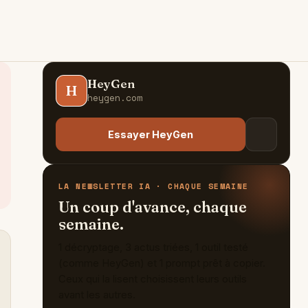
HeyGen
H
heygen.com
Essayer HeyGen
LA NEWSLETTER IA · CHAQUE SEMAINE
Un coup d'avance, chaque
semaine.
1 décryptage, 3 actus triées, 1 outil testé
(comme HeyGen) et 1 prompt prêt à copier.
Ceux qui la lisent choisissent leurs outils
avant les autres.