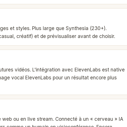
âges et styles. Plus large que Synthesia (230+).
casual, créatif) et de prévisualiser avant de choisir.
futures vidéos. L'intégration avec ElevenLabs est native
age vocal ElevenLabs pour un résultat encore plus
te web ou en live stream. Connecté à un « cerveau » IA
eurs comme un humain en visioconférence. Encore