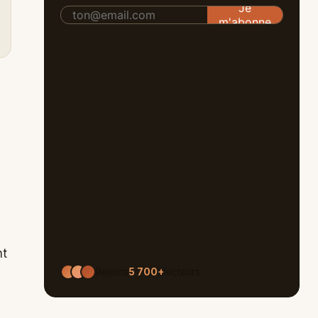
nt
Rejoins
5 700+
lecteurs