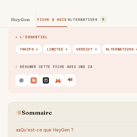
HeyGen
FICHE & AVIS
ALTERNATIVES
8
✦ L'ESSENTIEL
TARIFS ↓
LIMITES ↓
VERDICT ↓
ALTERNATIVES 
⚡ RÉSUMER CETTE FICHE AVEC UNE IA
🔊
Écouter
ChatGPT
Claude
Perplexity
Le Chat
Sommaire
Qu'est-ce que HeyGen ?