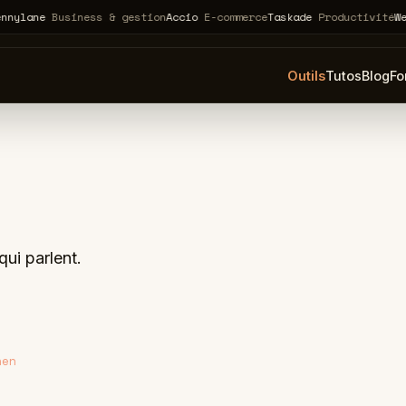
ne
Business & gestion
Accio
E-commerce
Taskade
Productivité
Webflow
Outils
Tutos
Blog
Fo
ui parlent.
nen