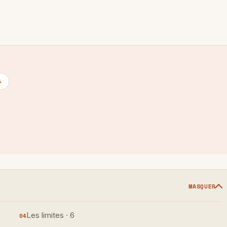
↓
MASQUER
Les limites · 6