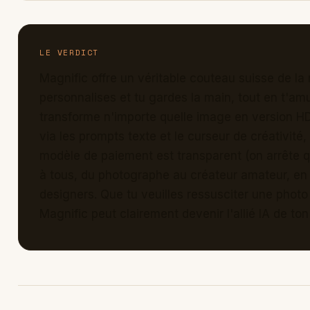
LE VERDICT
Magnific offre un véritable couteau suisse de la 
personnalises et tu gardes la main, tout en t'amus
transforme n'importe quelle image en version HD
via les prompts texte et le curseur de créativité, 
modèle de paiement est transparent (on arrête q
à tous, du photographe au créateur amateur, en
designers. Que tu veuilles ressusciter une photo
Magnific peut clairement devenir l'allié IA de ton 