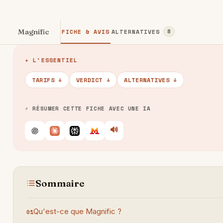
Magnific
FICHE & AVIS
ALTERNATIVES
8
✦ L'ESSENTIEL
TARIFS ↓
VERDICT ↓
ALTERNATIVES ↓
⚡ RÉSUMER CETTE FICHE AVEC UNE IA
🔊
Écouter
ChatGPT
Claude
Perplexity
Le Chat
Sommaire
Qu'est-ce que Magnific ?