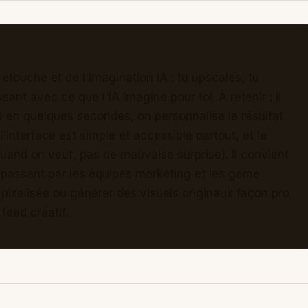
retouche et de l'imagination IA : tu upscales, tu
ant avec ce que l'IA imagine pour toi. À retenir : il
 en quelques secondes, on personnalise le résultat
l'interface est simple et accessible partout, et le
uand on veut, pas de mauvaise surprise). Il convient
 passant par les équipes marketing et les game
 pixelisée ou générer des visuels originaux façon pro,
feed créatif.