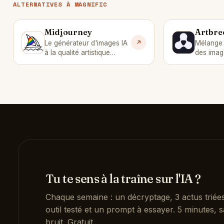
ALTERNATIVES À MAGNIFIC
Midjourney
Artbre
M
A
Le générateur d'images IA
Mélange 
à la qualité artistique
des imag
inégalée.
Tu te sens à la traîne sur l'IA ?
Chaque semaine : un décryptage, 3 actus triée
outil testé et un prompt à essayer. 5 minutes, s
bruit. Gratuit.