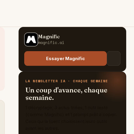
Magnific
M
magnific.ai
Essayer Magnific
LA NEWSLETTER IA · CHAQUE SEMAINE
Un coup d'avance, chaque
semaine.
1 décryptage, 3 actus triées, 1 outil testé
(comme Magnific) et 1 prompt prêt à copier.
Ceux qui la lisent choisissent leurs outils
avant les autres.