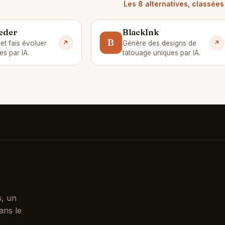
Les 8 alternatives, classée
eder
BlackInk
B
et fais évoluer
Génère des designs de
es par IA.
tatouage uniques par IA.
s, un
ans le