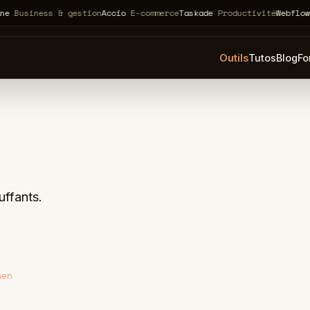
ness & gestion
Accio
E-commerce
Taskade
Productivité
Webflow
noté 
Outils
Tutos
Blog
Fo
uffants.
nen