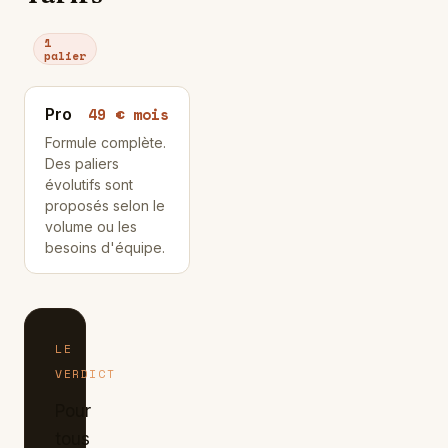
1
palier
49 € mois
Pro
Formule complète.
Des paliers
évolutifs sont
proposés selon le
volume ou les
besoins d'équipe.
LE
VERDICT
Pour
tous