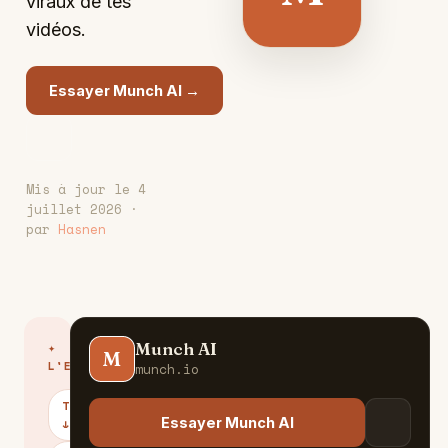
viraux de tes
vidéos.
Essayer Munch AI →
Mis à jour le 4
juillet 2026 ·
par
Hasnen
Munch AI
✦
M
L'ESSENTIEL
munch.io
TARIFS
Essayer Munch AI
↓