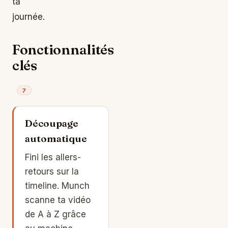
ta
journée.
Fonctionnalités
clés
7
Découpage
automatique
Fini les allers-
retours sur la
timeline. Munch
scanne ta vidéo
de A à Z grâce