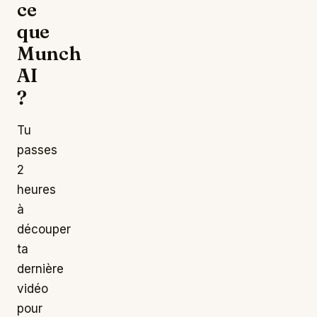
ce
que
Munch
AI
?
Tu
passes
2
heures
à
découper
ta
dernière
vidéo
pour