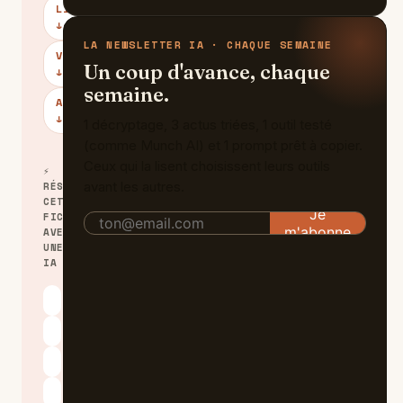
LIMITES
↓
LA NEWSLETTER IA · CHAQUE SEMAINE
VERDICT
Un coup d'avance, chaque
↓
semaine.
ALTERNATIVES
↓
1 décryptage, 3 actus triées, 1 outil testé
(comme Munch AI) et 1 prompt prêt à copier.
Ceux qui la lisent choisissent leurs outils
⚡
avant les autres.
RÉSUMER
CETTE
FICHE
AVEC
UNE
IA
ChatGPT
Claude
Perplexity
Le Chat