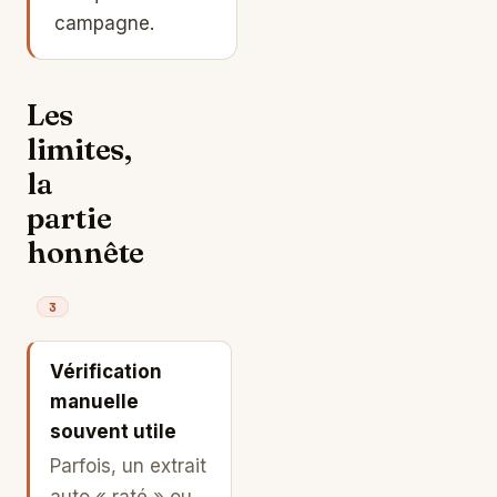
campagne.
Les
limites,
la
partie
honnête
3
Vérification
manuelle
souvent utile
Parfois, un extrait
auto « raté » ou