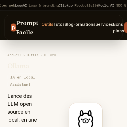
b
LogoAI
Logo & branding
Clickup
Productivité
Koala AI
SEO & conten
Prompt
Outils
Tutos
Blog
Formations
Services
Bons
P
Facile
plans
Accueil
›
Outils
›
Ollama
Ollama
IA en local
Assistant
Lance des
LLM open
source en
O
local, en une