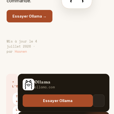
commande.
Essayer Ollama →
Mis à jour le 4
juillet 2026 ·
par
Hasnen
Ollama
✦
O
L'ESSENTIEL
ollama.com
TARIFS
Essayer Ollama
↓
LIMITES