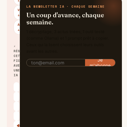
↓
LA NEWSLETTER IA · CHAQUE SEMAINE
VERDICT
Un coup d'avance, chaque
↓
semaine.
ALTERNATIVES
↓
1 décryptage, 3 actus triées, 1 outil testé
(comme Ollama) et 1 prompt prêt à copier.
Ceux qui la lisent choisissent leurs outils
⚡
avant les autres.
RÉSUMER
CETTE
FICHE
AVEC
UNE
IA
ChatGPT
Claude
Perplexity
Le Chat
🔊