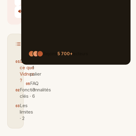
Le Chat
🔊
Écouter
Sommaire
MASQUER
Rejoins
5 700+
lecteurs
Qu'est-
Tarifs
ce que
· 1
Vidnoz
palier
?
FAQ
Fonctionnalités
· 3
clés · 6
Les
limites
· 2