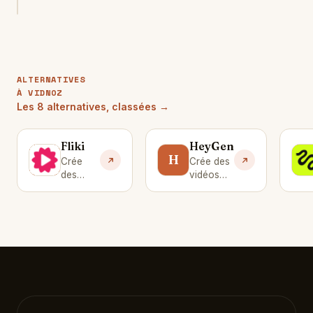
ALTERNATIVES
À VIDNOZ
Les 8 alternatives, classées →
Fliki
HeyGen
F
H
H
Crée
Crée des
des
vidéos
vidéos
avec des
avec
avatars IA
voix off
qui
IA
parlent.
réalistes.