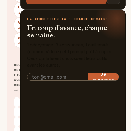
LIMITES
↓
LA NEWSLETTER IA · CHAQUE SEMAINE
VERDICT
Un coup d'avance, chaque
↓
semaine.
ALTERNATIVES
↓
1 décryptage, 3 actus triées, 1 outil testé
(comme Vidnoz) et 1 prompt prêt à copier.
Ceux qui la lisent choisissent leurs outils
⚡
avant les autres.
RÉSUMER
CETTE
FICHE
AVEC
UNE
IA
ChatGPT
Claude
Perplexity