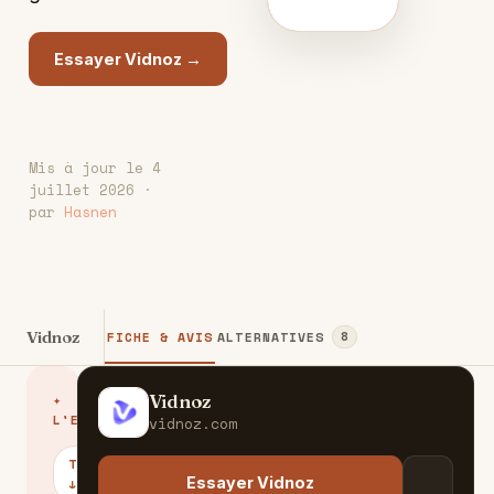
Essayer Vidnoz →
Mis à jour le 4
juillet 2026 ·
par
Hasnen
Vidnoz
FICHE & AVIS
ALTERNATIVES
8
Vidnoz
✦
V
L'ESSENTIEL
vidnoz.com
TARIFS
Essayer Vidnoz
↓