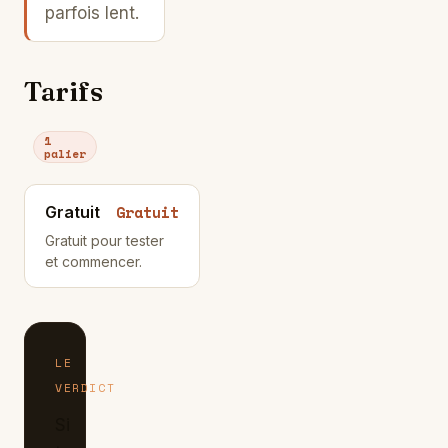
parfois lent.
Tarifs
1
palier
Gratuit
Gratuit
Gratuit pour tester
et commencer.
LE
VERDICT
Si