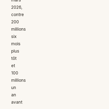
mars
2026,
contre
200
millions
six
mois
plus
tôt
et
100
millions
un
an
avant