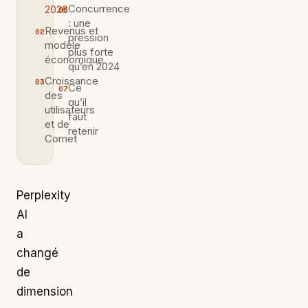
Concurrence
2026
: une
Revenus et
pression
modèle
plus forte
économique
qu’en 2024
Croissance
Ce
des
qu’il
utilisateurs
faut
et de
retenir
Comet
Perplexity
AI
a
changé
de
dimension