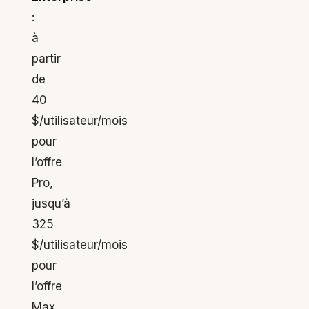
:
à
partir
de
40
$/utilisateur/mois
pour
l’offre
Pro,
jusqu’à
325
$/utilisateur/mois
pour
l’offre
Max