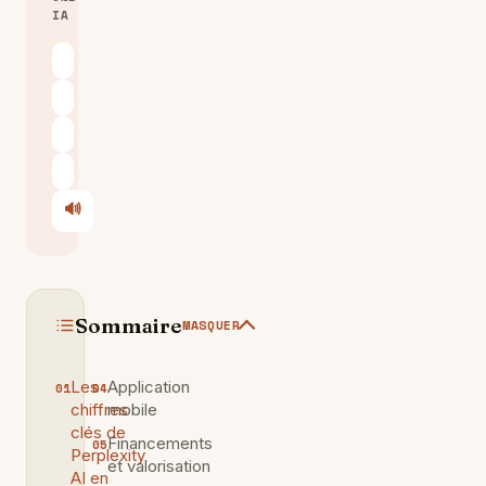
IA
ChatGPT
Claude
Perplexity
Le Chat
🔊
Écouter
Sommaire
MASQUER
Les
Application
chiffres
mobile
clés de
Financements
Perplexity
et valorisation
AI en