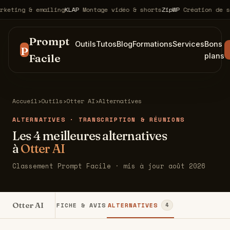
ting & emailing
KLAP
Montage vidéo & shorts
ZipWP
Création de sit
Prompt
Outils
Tutos
Blog
Formations
Services
Bons
P
Facile
plans
Accueil
›
Outils
›
Otter AI
›
Alternatives
ALTERNATIVES · TRANSCRIPTION & RÉUNIONS
Les 4 meilleures alternatives
à
Otter AI
Classement Prompt Facile · mis à jour août 2026
Otter AI
FICHE & AVIS
ALTERNATIVES
4