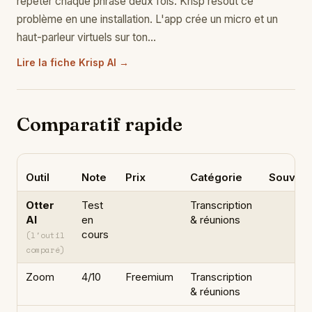
répéter chaque phrase deux fois. Krisp résout ce
problème en une installation. L'app crée un micro et un
haut-parleur virtuels sur ton…
Lire la fiche Krisp AI →
Comparatif rapide
Outil
Note
Prix
Catégorie
Souvera
Otter
Test
Transcription
AI
en
& réunions
cours
(l'outil
comparé)
Zoom
4/10
Freemium
Transcription
& réunions