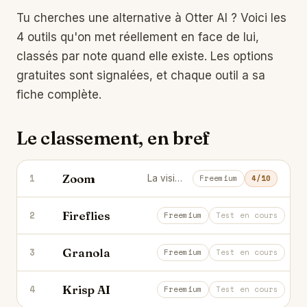
Tu cherches une alternative à
Otter AI
? Voici les
4 outils qu'on met réellement en face de lui,
classés par note quand elle existe. Les options
gratuites sont signalées, et chaque outil a sa
fiche complète.
Le classement, en bref
Zoom
1
La visio de référence, devenue une suite de travail où l'IA prend les notes à ta place.
Freemium
4/10
Fireflies
2
Ton assistant IA qui prend des notes
Freemium
Test en cours
Granola
3
Tu prends tes notes, l'IA écrit le co
Freemium
Test en cours
Krisp AI
4
Supprime le bruit de fond de tes appe
Freemium
Test en cours