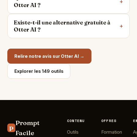
Otter AI ?
Existe-t-il une alternative gratuite à
Otter AI ?
Relire notre avis sur Otter AI →
Explorer les 149 outils
CONTENU
OFFRES
E
Prompt
P
Facile
Outils
Formation
A