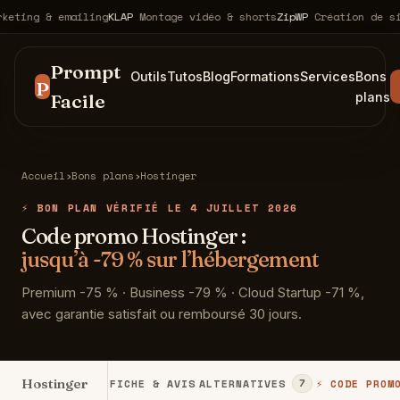
ing & emailing
KLAP
Montage vidéo & shorts
ZipWP
Création de site
Prompt
Outils
Tutos
Blog
Formations
Services
Bons
P
Facile
plans
Accueil
›
Bons plans
›
Hostinger
⚡ BON PLAN VÉRIFIÉ LE 4 JUILLET 2026
Code promo Hostinger :
jusqu’à -79 % sur l’hébergement
Premium -75 % · Business -79 % · Cloud Startup -71 %,
avec garantie satisfait ou remboursé 30 jours.
Hostinger
FICHE & AVIS
ALTERNATIVES
⚡ CODE PROM
7