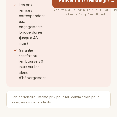
Activer l'offre Hostinger →
Les prix
Vérifié à la main le 4 juillet 202
remisés
Même prix qu'en direct.
correspondent
aux
engagements
longue durée
(jusqu’à 48
mois)
Garantie
satisfait ou
remboursé 30
jours sur les
plans
d’hébergement
Lien partenaire : même prix pour toi, commission pour
nous, avis indépendants.