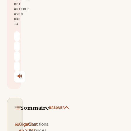
CET
ARTICLE
AVEC
UNE
IA
ChatGPT
Claude
Perplexity
Le Chat
🔊
Écouter
Sommaire
MASQUER
GigaChat
Sanctions
en 2026 :
et puces