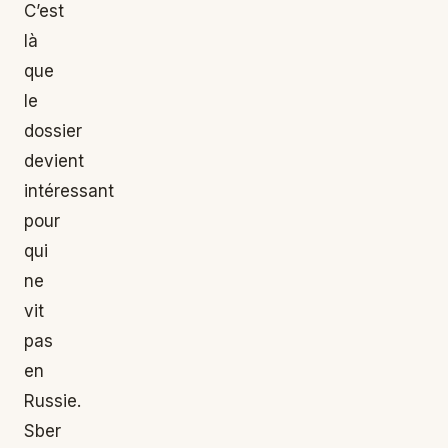
C’est
là
que
le
dossier
devient
intéressant
pour
qui
ne
vit
pas
en
Russie.
Sber