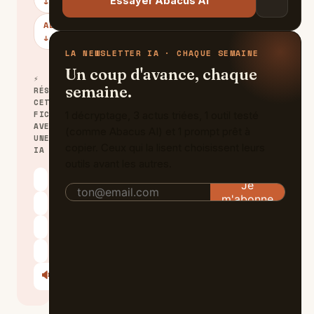
Essayer Abacus AI
↓
ALTERNATIVES
↓
LA NEWSLETTER IA · CHAQUE SEMAINE
Un coup d'avance, chaque
⚡
semaine.
RÉSUMER
CETTE
FICHE
1 décryptage, 3 actus triées, 1 outil testé
AVEC
(comme Abacus AI) et 1 prompt prêt à
UNE
copier. Ceux qui la lisent choisissent leurs
IA
outils avant les autres.
ChatGPT
Claude
Perplexity
Le Chat
🔊
Écouter