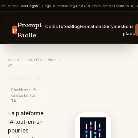
es web
LogoAI
Logo & branding
Clickup
Productivité
Koala AI
SEO & c
Prompt
Outils
Tutos
Blog
Formations
Services
Bons
P
Facile
plans
Accueil
›
Outils
›
Abacus
AI
Abacus AI
Chatbots &
assistants
IA
La plateforme
IA tout-en-un
A
pour les