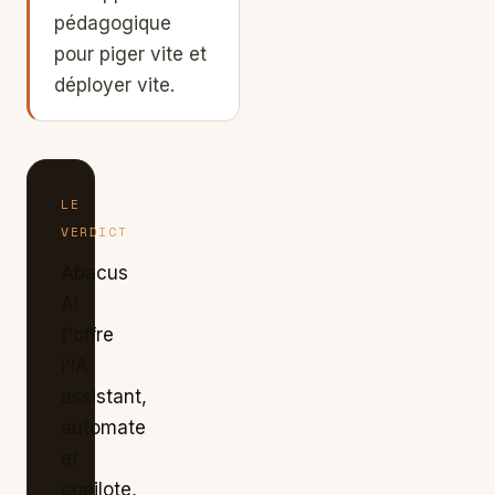
pédagogique
pour piger vite et
déployer vite.
LE
VERDICT
Abacus
AI
t'offre
l'IA
assistant,
automate
et
copilote,