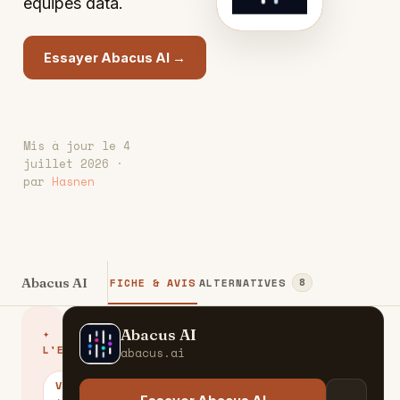
équipes data.
Essayer Abacus AI →
Mis à jour le 4
juillet 2026 ·
par
Hasnen
Abacus AI
FICHE & AVIS
ALTERNATIVES
8
Abacus AI
✦
A
L'ESSENTIEL
abacus.ai
VERDICT