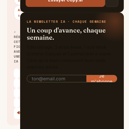
↓
ALTERNATIVES
↓
LA NEWSLETTER IA · CHAQUE SEMAINE
Un coup d'avance, chaque
⚡
semaine.
RÉSUMER
CETTE
FICHE
1 décryptage, 3 actus triées, 1 outil testé
AVEC
(comme Copy.ai) et 1 prompt prêt à copier.
UNE
Ceux qui la lisent choisissent leurs outils
IA
avant les autres.
ChatGPT
Claude
Perplexity
Le Chat
🔊
Écouter