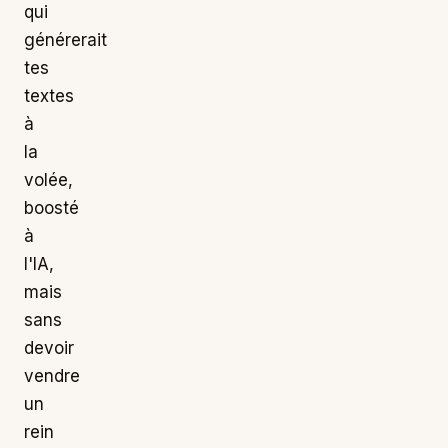
qui
générerait
tes
textes
à
la
volée,
boosté
à
l'IA,
mais
sans
devoir
vendre
un
rein