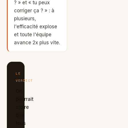
? » et « tu peux
corriger ça ? » : à
plusieurs,
l'efficacité explose
et toute l'équipe
avance 2x plus vite.
LE
VERDICT
On
pourrait
croire
que
tous