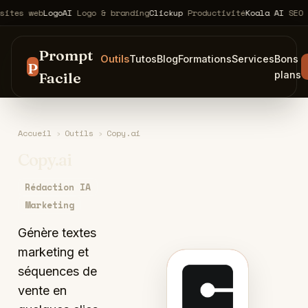
web
LogoAI
Logo & branding
Clickup
Productivité
Koala AI
SEO & cont
Prompt
Outils
Tutos
Blog
Formations
Services
Bons
P
Facile
plans
Accueil
›
Outils
›
Copy.ai
Copy.ai
Rédaction IA
Marketing
Génère textes
marketing et
séquences de
C
vente en