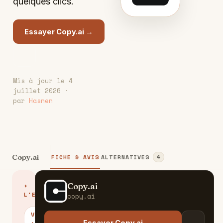
quelques clics.
Essayer Copy.ai →
Mis à jour le 4
juillet 2026 ·
par
Hasnen
Copy.ai
FICHE & AVIS
ALTERNATIVES
4
Copy.ai
✦
C
L'ESSENTIEL
copy.ai
VERDICT
Essayer Copy.ai