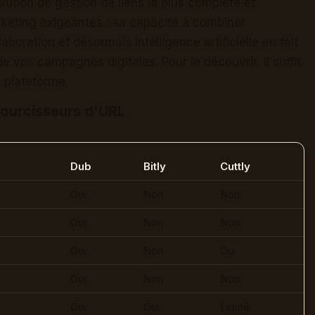
tion de gestion de liens la plus complète et
keting exigeantes : sa capacité à combiner
boration et désormais intelligence artificielle en fait
de vos campagnes digitales. Pour le découvrir, il suffit
 plateforme.
courcisseurs d'URL
Dub
Bitly
Cuttly
Oui
Non
Non
Oui
Non
Non
Oui
Non
Oui
Oui
Non
Non
Oui
Oui
Limité