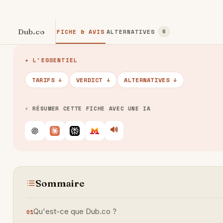
Dub.co
FICHE & AVIS
ALTERNATIVES
6
✦ L'ESSENTIEL
TARIFS ↓
VERDICT ↓
ALTERNATIVES ↓
⚡ RÉSUMER CETTE FICHE AVEC UNE IA
🔊
Écouter
ChatGPT
Claude
Perplexity
Le Chat
Sommaire
Qu'est-ce que Dub.co ?