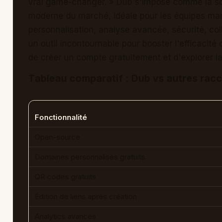
vrai game-changer. » Dub s'impose comme la solu
moderne du marché, idéale pour les équipes mar
personnalisation, analyse avancée, sécurité, colla
un outil incontournable pour booster l'efficacité 
de créer un compte gratuitement et d'explorer la
Tableau comparatif : Dub vs autres rac
Fonctionnalité
Open-source
Domaines personnalisés gratuits
QR codes gratuits
Édition de liens après création
Analytics avancés