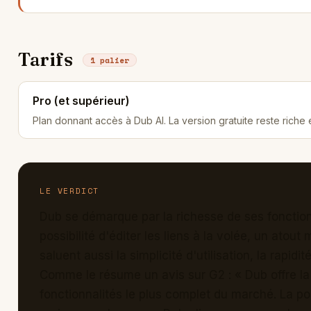
Tarifs
1 palier
Pro (et supérieur)
Plan donnant accès à Dub AI. La version gratuite reste riche e
LE VERDICT
Dub se démarque par la richesse de ses fonctionn
possibilité d'éditer les liens à la volée, un atou
saluent aussi la simplicité d'utilisation, la rapidi
Comme le résume un avis sur G2 : « Dub offre la m
fonctionnalités le plus complet du marché. La pos