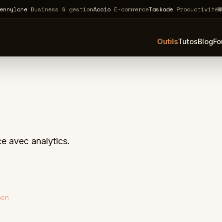
ne
Business & gestion
Accio
E-commerce
Taskade
Productivité
Webflow
Outils
Tutos
Blog
Fo
e avec analytics.
nen