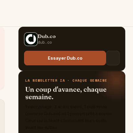
Dub.co
D
dub.co
Essayer Dub.co
LA NEWSLETTER IA · CHAQUE SEMAINE
Un coup d'avance, chaque
semaine.
1 décryptage, 3 actus triées, 1 outil testé
(comme Dub.co) et 1 prompt prêt à copier.
Ceux qui la lisent choisissent leurs outils
avant les autres.