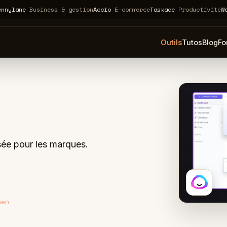
e
Business & gestion
Accio
E-commerce
Taskade
Productivité
Webflow
n
Outils
Tutos
Blog
Fo
sée pour les marques.
J
nen