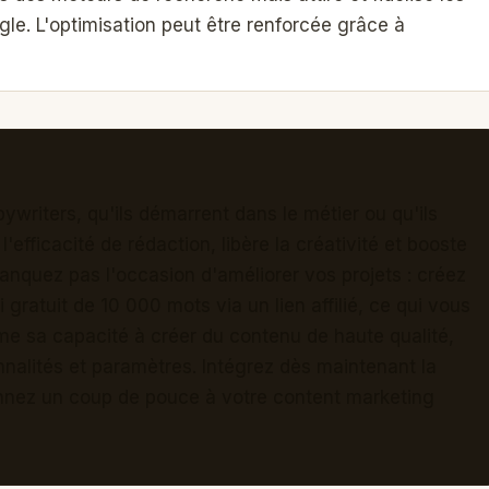
ogle. L'optimisation peut être renforcée grâce à
ywriters, qu'ils démarrent dans le métier ou qu'ils
l'efficacité de rédaction, libère la créativité et booste
anquez pas l'occasion d'améliorer vos projets : créez
 gratuit de 10 000 mots via un lien affilié, ce qui vous
me sa capacité à créer du contenu de haute qualité,
nnalités et paramètres. Intégrez dès maintenant la
nnez un coup de pouce à votre content marketing