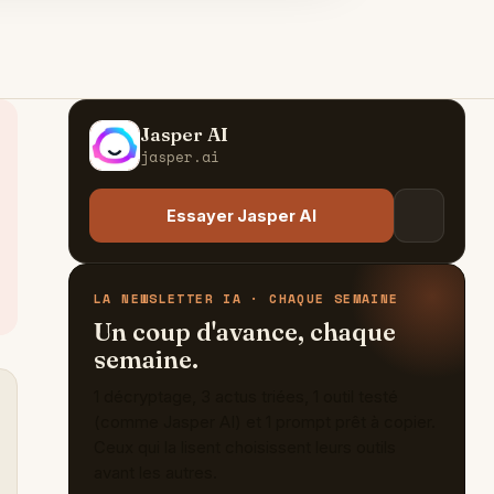
Jasper AI
J
jasper.ai
Essayer Jasper AI
LA NEWSLETTER IA · CHAQUE SEMAINE
Un coup d'avance, chaque
semaine.
1 décryptage, 3 actus triées, 1 outil testé
(comme Jasper AI) et 1 prompt prêt à copier.
Ceux qui la lisent choisissent leurs outils
avant les autres.