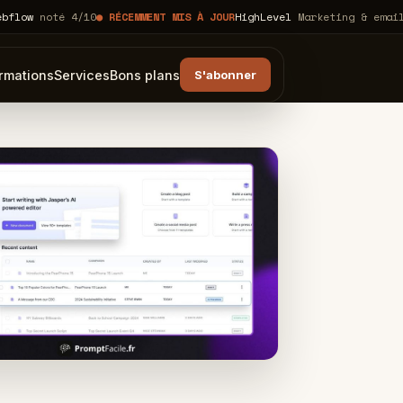
oté 4/10
● RÉCEMMENT MIS À JOUR
HighLevel
Marketing & emailing
KLA
rmations
Services
Bons plans
S'abonner