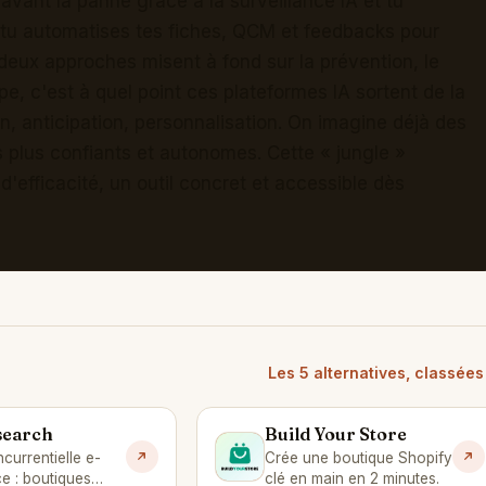
s avant la panne grâce à la surveillance IA et tu
n, tu automatises tes fiches, QCM et feedbacks pour
s deux approches misent à fond sur la prévention, le
pe, c'est à quel point ces plateformes IA sortent de la
n, anticipation, personnalisation. On imagine déjà des
s plus confiants et autonomes. Cette « jungle »
 d'efficacité, un outil concret et accessible dès
Les 5 alternatives, classée
search
Build Your Store
B
ncurrentielle e-
Crée une boutique Shopify
 : boutiques
clé en main en 2 minutes.