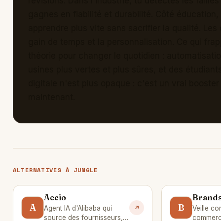
révisions. Dans l'industrie, tu détectes les faille
gagnes en fiabilité et durabilité. Côté éducatio
apprendre plus vite sans sacrifier la qualité. Le
gain de temps et la personnalisation. Ce qui frap
théorie pour changer le quotidien : automatisatio
usines plus vertes et plus sûres, et des étudiant
digitale n'est plus opaque : c'est un vrai booster
maintenant.
ALTERNATIVES À JUNGLE
Accio
Brand
A
B
Agent IA d'Alibaba qui
Veille co
source des fournisseurs,
commerce