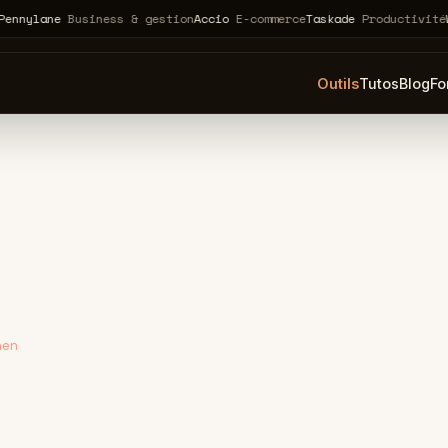
ane
Business & gestion
Accio
E-commerce
Taskade
Productivité
Webflo
Outils
Tutos
Blog
Fo
nen