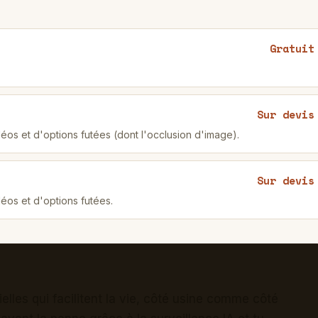
Gratuit
Sur devis
os et d'options futées (dont l'occlusion d'image).
Sur devis
éos et d'options futées.
ielles qui facilitent la vie, côté usine comme côté