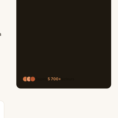
à
Rejoins
5 700+
lecteurs