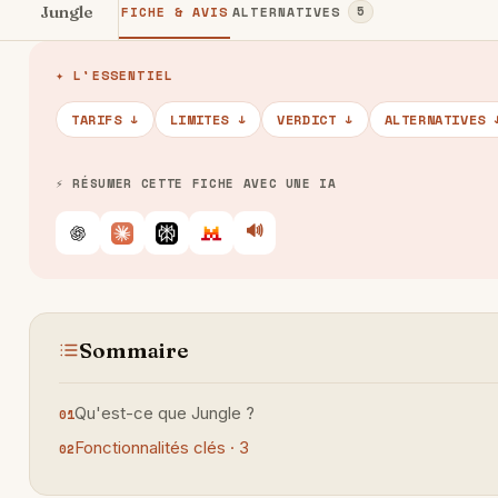
Jungle
FICHE & AVIS
ALTERNATIVES
5
✦ L'ESSENTIEL
TARIFS ↓
LIMITES ↓
VERDICT ↓
ALTERNATIVES 
⚡ RÉSUMER CETTE FICHE AVEC UNE IA
🔊
Écouter
ChatGPT
Claude
Perplexity
Le Chat
Sommaire
Qu'est-ce que Jungle ?
Fonctionnalités clés · 3