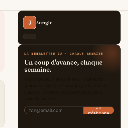
J
Jungle
LA NEWSLETTER IA · CHAQUE SEMAINE
Un coup d'avance, chaque
semaine.
1 décryptage, 3 actus triées, 1 outil testé
(comme Jungle) et 1 prompt prêt à copier.
Ceux qui la lisent choisissent leurs outils
avant les autres.