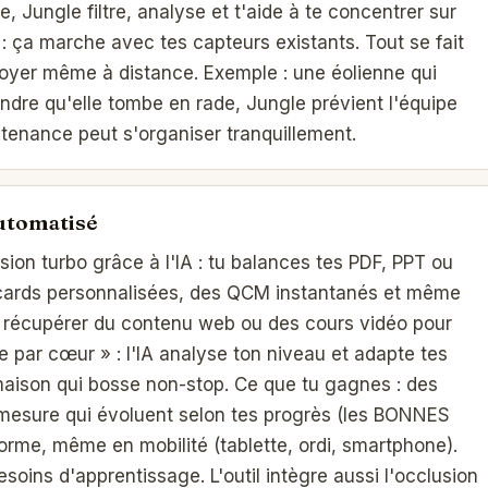
, Jungle filtre, analyse et t'aide à te concentrer sur
l : ça marche avec tes capteurs existants. Tout se fait
ployer même à distance. Exemple : une éolienne qui
dre qu'elle tombe en rade, Jungle prévient l'équipe
ntenance peut s'organiser tranquillement.
automatisé
sion turbo grâce à l'IA : tu balances tes PDF, PPT ou
shcards personnalisées, des QCM instantanés et même
ux récupérer du contenu web ou des cours vidéo pour
e par cœur » : l'IA analyse ton niveau et adapte tes
 maison qui bosse non-stop. Ce que tu gagnes : des
mesure qui évoluent selon tes progrès (les BONNES
rme, même en mobilité (tablette, ordi, smartphone).
 besoins d'apprentissage. L'outil intègre aussi l'occlusion