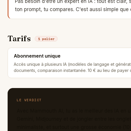
Pas besoin d'être un expert en IA : tout est clair,
ton prompt, tu compares. C'est aussi simple que 
Tarifs
1 palier
Abonnement unique
Accès unique à plusieurs IA (modèles de langage et générat
documents, comparaison instantanée. 10 € au lieu de payer
LE VERDICT
Avec Mammouth AI, tu as le meilleur des IA en un
Gemini, Midjourney et de jongler entre les ongle
minimaliste, et surtout une grosse économie (10