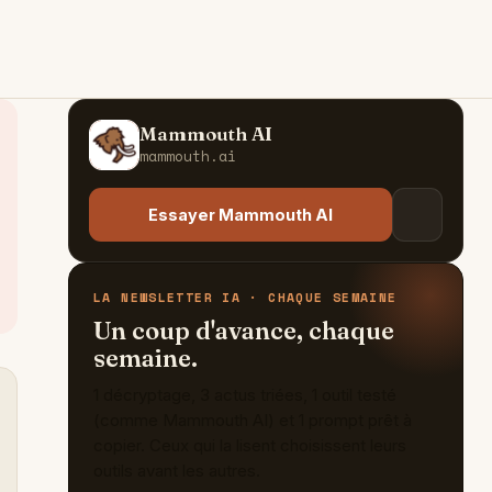
Mammouth AI
M
mammouth.ai
Essayer Mammouth AI
LA NEWSLETTER IA · CHAQUE SEMAINE
Un coup d'avance, chaque
semaine.
1 décryptage, 3 actus triées, 1 outil testé
(comme Mammouth AI) et 1 prompt prêt à
copier. Ceux qui la lisent choisissent leurs
outils avant les autres.