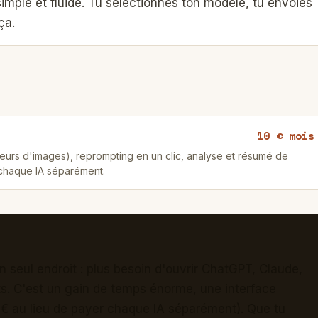
 simple et fluide. Tu sélectionnes ton modèle, tu envoies
ça.
10 € mois
eurs d'images), reprompting en un clic, analyse et résumé de
 chaque IA séparément.
 seul endroit : plus besoin d'ouvrir ChatGPT, Claude,
ts. C'est un gain de temps énorme, une interface
 € au lieu de payer chaque IA séparément). Que tu