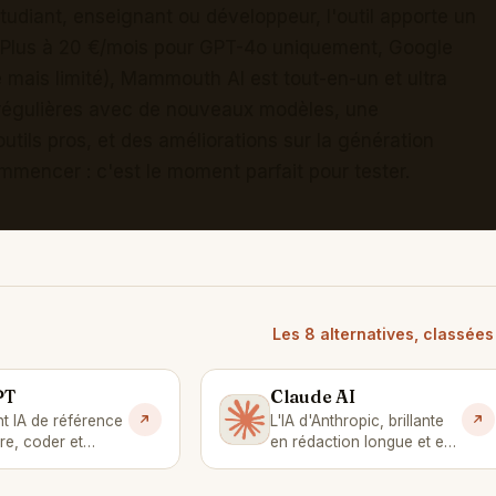
tudiant, enseignant ou développeur, l'outil apporte un
 Plus à 20 €/mois pour GPT-4o uniquement, Google
 mais limité), Mammouth AI est tout-en-un et ultra
 régulières avec de nouveaux modèles, une
utils pros, et des améliorations sur la génération
ommencer : c'est le moment parfait pour tester.
Les 8 alternatives, classée
PT
Claude AI
C
nt IA de référence
L'IA d'Anthropic, brillante
re, coder et
en rédaction longue et en
code.