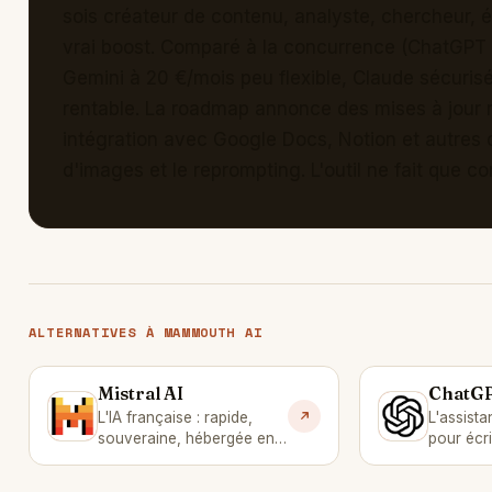
sois créateur de contenu, analyste, chercheur, é
vrai boost. Comparé à la concurrence (ChatGPT
Gemini à 20 €/mois peu flexible, Claude sécurisé
rentable. La roadmap annonce des mises à jour
intégration avec Google Docs, Notion et autres o
d'images et le reprompting. L'outil ne fait que c
ALTERNATIVES À MAMMOUTH AI
Mistral AI
ChatG
M
C
L'IA française : rapide,
L'assista
souveraine, hébergée en
pour écri
Europe.
réfléchir.