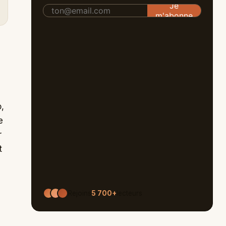
,
e
r
t
Rejoins
5 700+
lecteurs