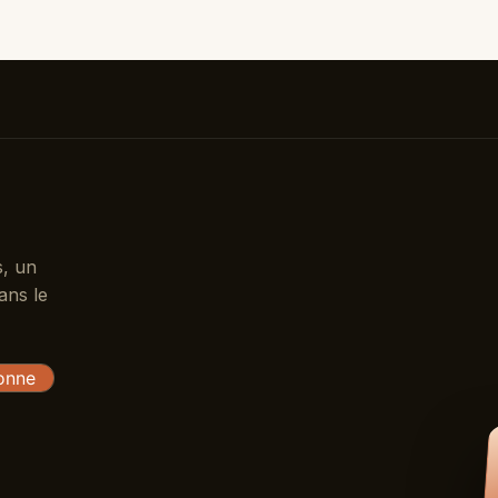
s, un
ans le