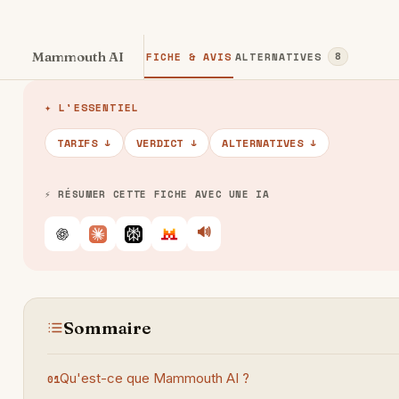
Mammouth AI
FICHE & AVIS
ALTERNATIVES
8
✦ L'ESSENTIEL
TARIFS ↓
VERDICT ↓
ALTERNATIVES ↓
⚡ RÉSUMER CETTE FICHE AVEC UNE IA
🔊
Écouter
ChatGPT
Claude
Perplexity
Le Chat
Sommaire
Qu'est-ce que Mammouth AI ?