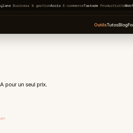
usiness & gestion
Accio
E-commerce
Taskade
Productivité
Webflow
no
Outils
Tutos
Blog
Fo
A pour un seul prix.
nen