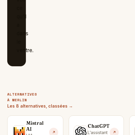
ce
qu'il
a
dans
le
ventre.
ALTERNATIVES
À MERLIN
Les 8 alternatives, classées →
Mistral
ChatGPT
AI
M
C
L'assistant