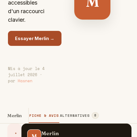
M
accessibles
d'un raccourci
clavier.
Essayer Merlin →
Mis à jour le 4
juillet 2026 ·
par
Hasnen
Merlin
FICHE & AVIS
ALTERNATIVES
8
Merlin
✦
M