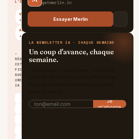
L'ESSENTIEL
getmerlin.in
VERDICT
Essayer Merlin
↓
ALTERNATIVES
↓
LA NEWSLETTER IA · CHAQUE SEMAINE
Un coup d'avance, chaque
⚡
semaine.
RÉSUMER
CETTE
FICHE
1 décryptage, 3 actus triées, 1 outil testé
AVEC
(comme Merlin) et 1 prompt prêt à copier.
UNE
Ceux qui la lisent choisissent leurs outils
IA
avant les autres.
ChatGPT
Claude
Perplexity
Le Chat