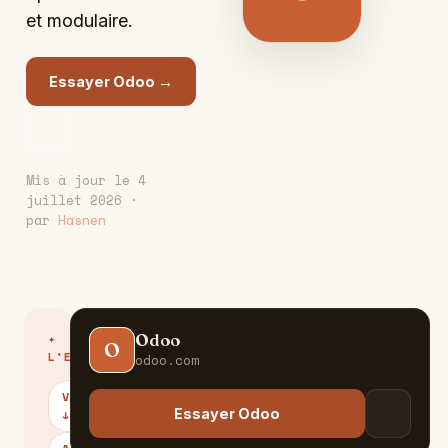
et modulaire.
Essayer Odoo →
Mis à jour le 4
juillet 2026 ·
par
Hasnen
Odoo
✦
O
L'ESSENTIEL
odoo.com
VERDICT
Essayer Odoo
↓