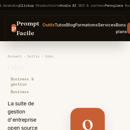
ding
Clickup
Productivité
Koala AI
SEO & contenu
Pennylane
Business
Prompt
Outils
Tutos
Blog
Formations
Services
Bons
P
Facile
plans
Accueil
›
Outils
›
Odoo
Odoo
Business &
gestion
Business
La suite de
gestion
O
d'entreprise
open source