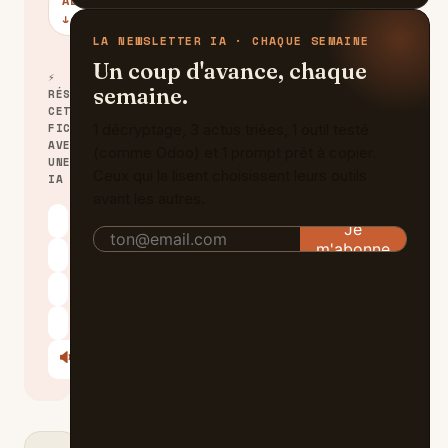
ALTERNATIVES
↓
LA NEWSLETTER IA · CHAQUE SEMAINE
Un coup d'avance, chaque
⚡
semaine.
RÉSUMER
CETTE
FICHE
1 décryptage, 3 actus triées, 1 outil testé
AVEC
(comme Odoo) et 1 prompt prêt à copier.
UNE
Ceux qui la lisent choisissent leurs outils
IA
avant les autres.
ChatGPT
Claude
Perplexity
Le Chat
🔊
Écouter