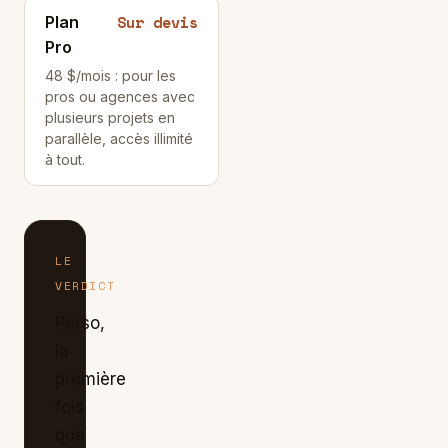
Sur devis
Plan
Pro
48 $/mois : pour les
pros ou agences avec
plusieurs projets en
parallèle, accès illimité
à tout.
LE
VERDICT
Perso,
la
première
fois
que