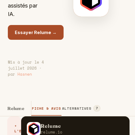
assistés par
IA.
Essayer Relume →
Mis à jour le 4
juillet 2026 ·
par
Hasnen
Relume
FICHE & AVIS
ALTERNATIVES
7
Relume
✦
R
L'ESSENTIEL
relume.io