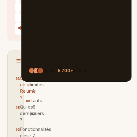
Perplexity
Le Chat
🔊
Écouter
Sommaire
MASQUER
Rejoins
5 700+
lecteurs
Qu'est-
Les
ce que
limites
Relume
· 1
?
Tarifs
Qui est
· 3
derrière
paliers
?
Fonctionnalités
clés · 7