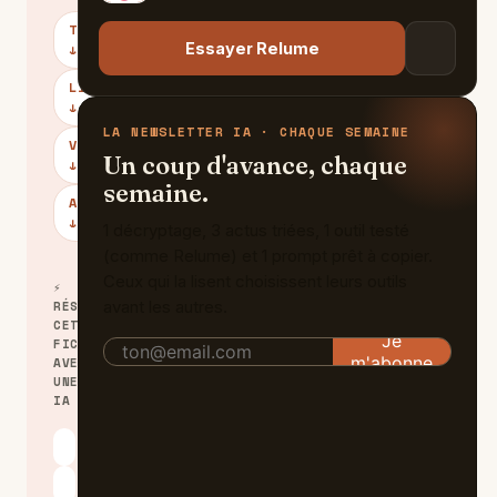
TARIFS
Essayer Relume
↓
LIMITES
↓
LA NEWSLETTER IA · CHAQUE SEMAINE
VERDICT
Un coup d'avance, chaque
↓
semaine.
ALTERNATIVES
↓
1 décryptage, 3 actus triées, 1 outil testé
(comme Relume) et 1 prompt prêt à copier.
Ceux qui la lisent choisissent leurs outils
⚡
avant les autres.
RÉSUMER
CETTE
FICHE
AVEC
UNE
IA
ChatGPT
Claude