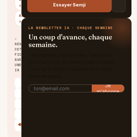
Essayer Semji
↓
ALTERNATIVES
↓
LA NEWSLETTER IA · CHAQUE SEMAINE
Un coup d'avance, chaque
⚡
semaine.
RÉSUMER
CETTE
FICHE
1 décryptage, 3 actus triées, 1 outil testé
AVEC
(comme Semji) et 1 prompt prêt à copier.
UNE
Ceux qui la lisent choisissent leurs outils
IA
avant les autres.
ChatGPT
Claude
Perplexity
Le Chat
🔊
Écouter