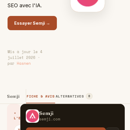
SEO avec l'IA.
Essayer Semji →
Mis à jour le 4
juillet 2026 ·
par
Hasnen
Semji
FICHE & AVIS
ALTERNATIVES
8
Semji
✦
S
L'ESSENTIEL
semji.com
VERDICT