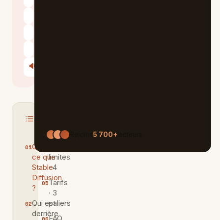
ChatGPT
Claude
Perplexity
Le Chat
🔊
Écouter
Sommaire
MASQUER
Rejoins
5 700+
lecteurs
Qu'est-
Les
ce que
limites
Stable
· 4
Diffusion
Tarifs
?
· 3
Qui est
paliers
derrière
FAQ