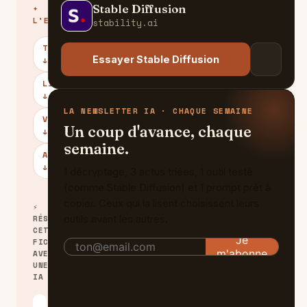
Stable Diffusion
✦
S
L'ESSENTIEL
stability.ai
TARIFS
Essayer Stable Diffusion
↓
LIMITES
↓
LA NEWSLETTER IA · CHAQUE SEMAINE
VERDICT
Un coup d'avance, chaque
↓
semaine.
ALTERNATIVES
↓
1 décryptage, 3 actus triées, 1 outil testé
(comme Stable Diffusion) et 1 prompt prêt à
copier. Ceux qui la lisent choisissent leurs
⚡
outils avant les autres.
RÉSUMER
CETTE
FICHE
AVEC
UNE
IA