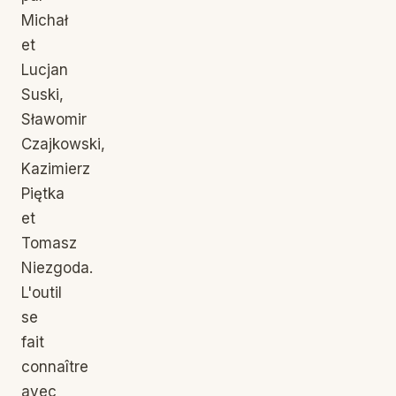
Michał
et
Lucjan
Suski,
Sławomir
Czajkowski,
Kazimierz
Piętka
et
Tomasz
Niezgoda.
L'outil
se
fait
connaître
avec