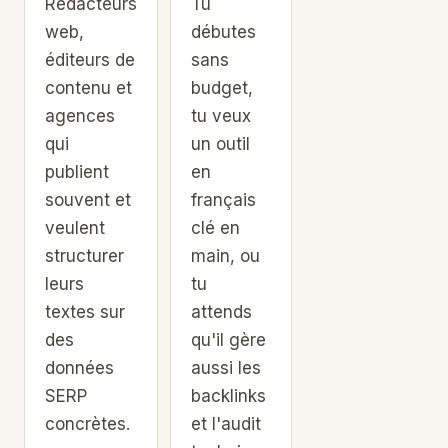
Rédacteurs
Tu
web,
débutes
éditeurs de
sans
contenu et
budget,
agences
tu veux
qui
un outil
publient
en
souvent et
français
veulent
clé en
structurer
main, ou
leurs
tu
textes sur
attends
des
qu'il gère
données
aussi les
SERP
backlinks
concrètes.
et l'audit