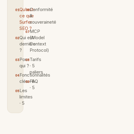
Qu'est-
Conformité
ce que
&
Surfer
souveraineté
SEO ?
MCP
Qui est
(Model
derrière
Context
?
Protocol)
Pour
Tarifs
qui ?
· 5
paliers
Fonctionnalités
clés · 6
FAQ
· 5
Les
limites
· 5