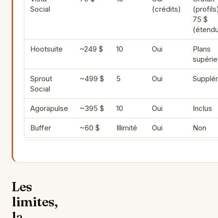
Social
(crédits)
(profils
75 $
(étend
Hootsuite
~249 $
10
Oui
Plans
supérie
Sprout
~499 $
5
Oui
Supplé
Social
Agorapulse
~395 $
10
Oui
Inclus
Buffer
~60 $
Illimité
Oui
Non
Les
limites,
la