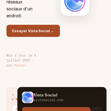
V
réseaux
sociaux d'un
endroit.
Essayer Vista Social →
Mis à jour le 4
juillet 2026 ·
par
Hasnen
Vista Social
✦
V
L'ESSENTIEL
vistasocial.com
TARIFS