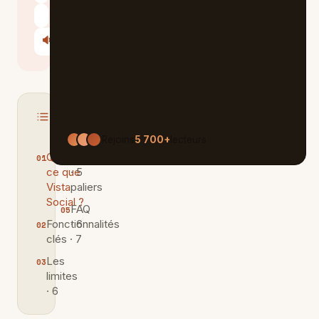
Le Chat
🔊
Écouter
Sommaire
MASQUER
Rejoins
5 700+
lecteurs
Qu'est-
Tarifs
ce que
· 5
Vista
paliers
Social ?
FAQ
Fonctionnalités
· 6
clés · 7
Les
limites
· 6