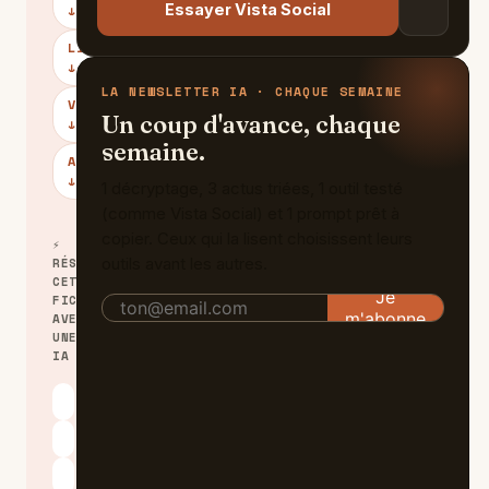
Essayer Vista Social
↓
LIMITES
↓
LA NEWSLETTER IA · CHAQUE SEMAINE
VERDICT
Un coup d'avance, chaque
↓
semaine.
ALTERNATIVES
↓
1 décryptage, 3 actus triées, 1 outil testé
(comme Vista Social) et 1 prompt prêt à
copier. Ceux qui la lisent choisissent leurs
⚡
outils avant les autres.
RÉSUMER
CETTE
FICHE
AVEC
UNE
IA
ChatGPT
Claude
Perplexity