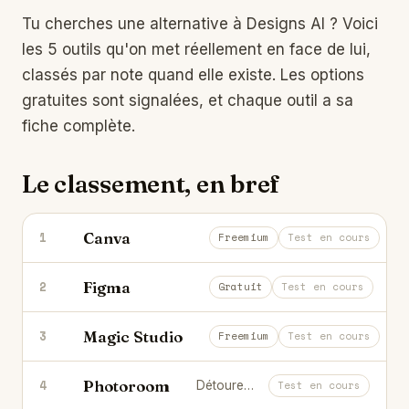
Tu cherches une alternative à
Designs AI
? Voici
les 5 outils qu'on met réellement en face de lui,
classés par note quand elle existe. Les options
gratuites sont signalées, et chaque outil a sa
fiche complète.
Le classement, en bref
Canva
1
Le design pour tous : visuels, vidéos
Freemium
Test en cours
Figma
2
L'outil de design d'interface collabor
Gratuit
Test en cours
Magic Studio
3
Retouche et crée des visuels marke
Freemium
Test en cours
Photoroom
4
Détoure et crée des visuels produits en un instant.
Test en cours