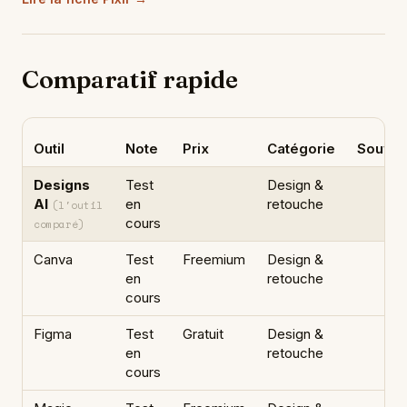
Comparatif rapide
Outil
Note
Prix
Catégorie
Souver
Designs
Test
Design &
AI
en
retouche
(l'outil
cours
comparé)
Canva
Test
Freemium
Design &
en
retouche
cours
Figma
Test
Gratuit
Design &
en
retouche
cours