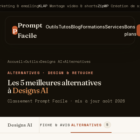
ing & emailing
KLAP
Montage vidéo & shorts
ZipWP
Création de site
Prompt
Outils
Tutos
Blog
Formations
Services
Bons
P
Facile
plans
Accueil
›
Outils
›
Designs AI
›
Alternatives
ALTERNATIVES · DESIGN & RETOUCHE
Les 5 meilleures alternatives
à
Designs AI
Classement Prompt Facile · mis à jour août 2026
Designs AI
FICHE & AVIS
ALTERNATIVES
5