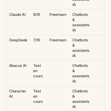
IA
Claude AI
8/10
Freemium
Chatbots
&
assistants
IA
DeepSeek
7/10
Freemium
Chatbots
&
assistants
IA
Abacus AI
Test
Chatbots
en
&
cours
assistants
IA
Character
Test
Chatbots
AI
en
&
cours
assistants
IA