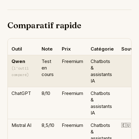
Comparatif rapide
Outil
Note
Prix
Catégorie
Souver
Qwen
Test
Freemium
Chatbots
en
&
(l'outil
cours
assistants
comparé)
IA
ChatGPT
8/10
Freemium
Chatbots
&
assistants
IA
Mistral AI
8,5/10
Freemium
Chatbots
🇪🇺
&
assistants