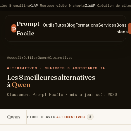
& emailing
KLAP
Montage vidéo & shorts
ZipWP
Création de sites web
Prompt
Outils
Tutos
Blog
Formations
Services
Bons
P
Facile
plans
Accueil
›
Outils
›
Qwen
›
Alternatives
ALTERNATIVES · CHATBOTS & ASSISTANTS IA
Les 8 meilleures alternatives
à
Qwen
Classement Prompt Facile · mis à jour août 2026
Qwen
FICHE & AVIS
ALTERNATIVES
8