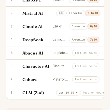
Mistral AI
2
L'IA française : rapide, souveraine,
🇪🇺
Freemium
8,5/10
Claude AI
3
L'IA d'Anthropic, brillante en rédaction longue et en code.
Freemium
8/10
DeepSeek
4
Le modèle chinois open source qui rivalise avec GPT, gratuitement.
Freemium
7/10
Abacus AI
5
La plateforme IA tout-en-un pour les équipes data.
Test en cours
Character AI
6
Discute avec des personnages IA pour t'amuser ou apprendre.
Test en cours
Cohere
7
Plateforme d'IA canadienne axée entreprise : modèles Command, Embed et Rerank, RAG multilingue et déploiement privé.
Test en cours
GLM (Z.ai)
8
La plateforme IA chinoise derrière 
dès 16.56 €
Test en cours