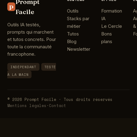
Prompt
P
Facile
Outils
Formation
A
Stacks par
IA
A
Outils IA testés,
métier
Le Cercle
&
prompts qui marchent
Tutos
Bons
F
et tutos concrets. Pour
Blog
plans
toute la communauté
Newsletter
francophone.
INDÉPENDANT
TESTÉ
À LA MAIN
© 2026 Prompt Facile · Tous droits réservés
Mentions légales
·
Contact