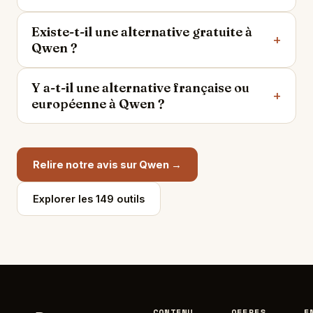
Existe-t-il une alternative gratuite à
Qwen ?
Y a-t-il une alternative française ou
européenne à Qwen ?
Relire notre avis sur Qwen →
Explorer les 149 outils
CONTENU
OFFRES
E