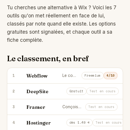
Tu cherches une alternative à
Wix
? Voici les 7
outils qu'on met réellement en face de lui,
classés par note quand elle existe. Les options
gratuites sont signalées, et chaque outil a sa
fiche complète.
Le classement, en bref
Webflow
1
Le constructeur de sites web visuel qui écrit un vrai code, CMS et hébergement inclus.
Freemium
4/10
DeepSite
2
Génère des sites web complets par I
Gratuit
Test en cours
Framer
3
Conçois et publie des sites animés sans coder.
Test en cours
Hostinger
4
Hébergement web abordable avec cré
dès 1.49 €
Test en cours