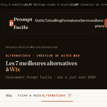
 & emailing
KLAP
Montage vidéo & shorts
ZipWP
Création de sites w
Prompt
Outils
Tutos
Blog
Formations
Services
Bons
P
Facile
plans
Accueil
›
Outils
›
Wix
›
Alternatives
ALTERNATIVES · CRÉATION DE SITES WEB
Les 7 meilleures alternatives
à
Wix
Classement Prompt Facile · mis à jour août 2026
Wix
FICHE & AVIS
ALTERNATIVES
7