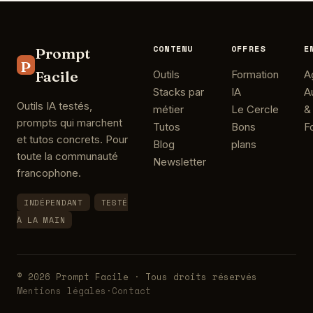
CONTENU
OFFRES
E
Prompt
P
Facile
Outils
Formation
A
Stacks par
IA
A
Outils IA testés,
métier
Le Cercle
&
prompts qui marchent
Tutos
Bons
F
et tutos concrets. Pour
Blog
plans
toute la communauté
Newsletter
francophone.
INDÉPENDANT
TESTÉ
À LA MAIN
© 2026 Prompt Facile · Tous droits réservés
Mentions légales
·
Contact