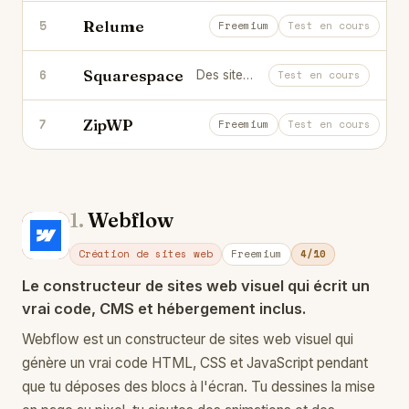
Relume
5
Génère wireframes et sites Webflow a
Freemium
Test en cours
Squarespace
6
Des sites et boutiques élégants, clés en main.
Test en cours
ZipWP
7
Crée un site WordPress complet en 
Freemium
Test en cours
1.
Webflow
We
Création de sites web
Freemium
4/10
Le constructeur de sites web visuel qui écrit un
vrai code, CMS et hébergement inclus.
Webflow est un constructeur de sites web visuel qui
génère un vrai code HTML, CSS et JavaScript pendant
que tu déposes des blocs à l'écran. Tu dessines la mise