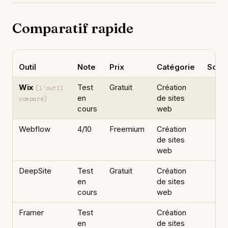
Comparatif rapide
Outil
Note
Prix
Catégorie
Souv
Wix
Test
Gratuit
Création
(l'outil
en
de sites
comparé)
cours
web
Webflow
4/10
Freemium
Création
de sites
web
DeepSite
Test
Gratuit
Création
en
de sites
cours
web
Framer
Test
Création
en
de sites