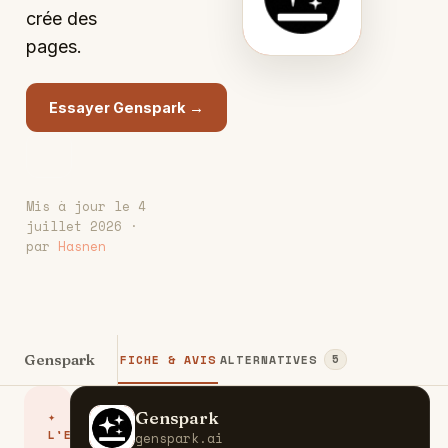
crée des
pages.
Essayer Genspark →
Mis à jour le 4
juillet 2026 ·
par
Hasnen
Genspark
FICHE & AVIS
ALTERNATIVES
5
Genspark
✦
G
L'ESSENTIEL
genspark.ai