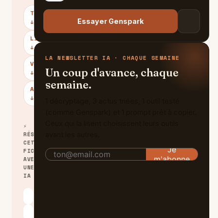
TARIFS
Essayer Genspark
↓
LIMITES
↓
LA NEWSLETTER IA · CHAQUE SEMAINE
VERDICT
Un coup d'avance, chaque
↓
semaine.
ALTERNATIVES
↓
1 décryptage, 3 actus triées, 1 outil testé
(comme Genspark) et 1 prompt prêt à copier.
Ceux qui la lisent choisissent leurs outils
⚡
avant les autres.
RÉSUMER
CETTE
FICHE
AVEC
UNE
IA
ChatGPT
Claude