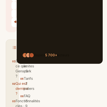
Perplexity
Le Chat
🔊
Écouter
Sommaire
MASQUER
Rejoins
5 700+
lecteurs
Qu'est-
Les
ce que
limites
Genspark
· 6
?
Tarifs
Qui est
· 2
derrière
paliers
?
FAQ
Fonctionnalités
· 6
clés · 9