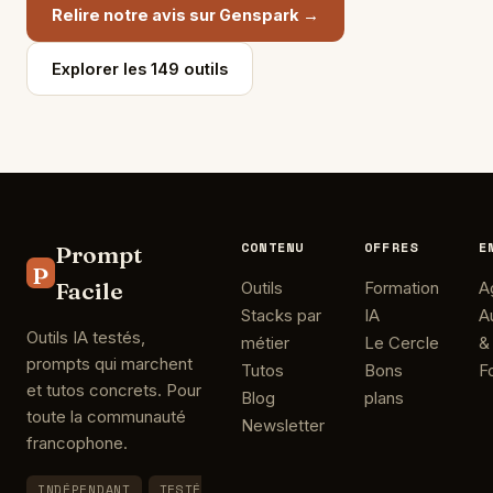
Relire notre avis sur Genspark →
Explorer les 149 outils
CONTENU
OFFRES
E
Prompt
P
Facile
Outils
Formation
A
Stacks par
IA
A
Outils IA testés,
métier
Le Cercle
&
prompts qui marchent
Tutos
Bons
F
et tutos concrets. Pour
Blog
plans
toute la communauté
Newsletter
francophone.
INDÉPENDANT
TESTÉ