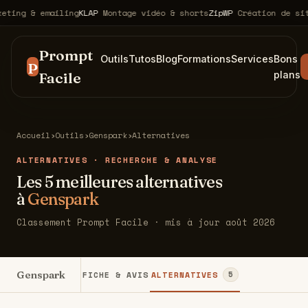
ng & emailing
KLAP
Montage vidéo & shorts
ZipWP
Création de sites 
Prompt
Outils
Tutos
Blog
Formations
Services
Bons
P
Facile
plans
Accueil
›
Outils
›
Genspark
›
Alternatives
ALTERNATIVES · RECHERCHE & ANALYSE
Les 5 meilleures alternatives
à
Genspark
Classement Prompt Facile · mis à jour août 2026
Genspark
FICHE & AVIS
ALTERNATIVES
5