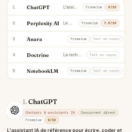
ChatGPT
1
L'assistant IA de référence pour écrire, coder et réfléchir.
Freemium
8/10
Perplexity AI
2
Le moteur de réponse IA qui cite toujours ses sources.
Freemium
7,5/10
Anara
3
Trouve, comprends et rédige tes do
Freemium
Test en cours
Doctrine
4
La recherche juridique intelligente pour les avocats.
Test en cours
NotebookLM
5
Transforme tes documents en notes e
Freemium
Test en cours
1.
ChatGPT
Ch
Chatbots & assistants IA
Concurrent direct
Freemium
8/10
L'assistant IA de référence pour écrire, coder et