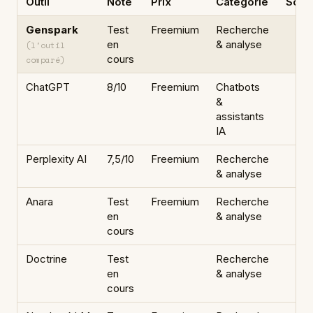
Outil
Note
Prix
Catégorie
Souv
Genspark
Test
Freemium
Recherche
en
& analyse
(l'outil
cours
comparé)
ChatGPT
8/10
Freemium
Chatbots
&
assistants
IA
Perplexity AI
7,5/10
Freemium
Recherche
& analyse
Anara
Test
Freemium
Recherche
en
& analyse
cours
Doctrine
Test
Recherche
en
& analyse
cours