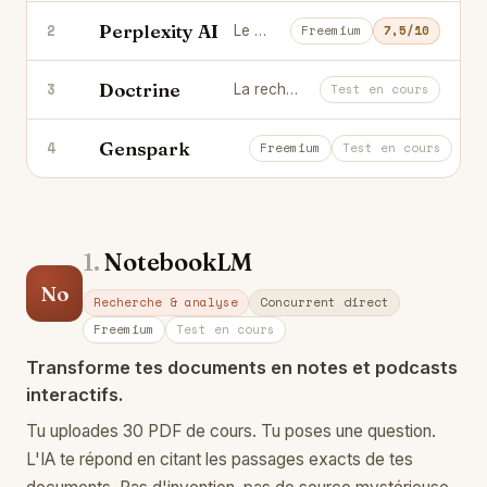
Perplexity AI
2
Le moteur de réponse IA qui cite toujours ses sources.
Freemium
7,5/10
Doctrine
3
La recherche juridique intelligente pour les avocats.
Test en cours
Genspark
4
L'agent IA qui fait tes recherches et
Freemium
Test en cours
1.
NotebookLM
No
Recherche & analyse
Concurrent direct
Freemium
Test en cours
Transforme tes documents en notes et podcasts
interactifs.
Tu uploades 30 PDF de cours. Tu poses une question.
L'IA te répond en citant les passages exacts de tes