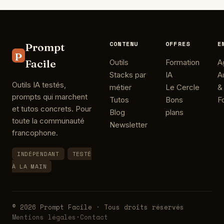
CONTENU
OFFRES
E
Prompt
P
Facile
Outils
Formation
A
Stacks par
IA
A
Outils IA testés,
métier
Le Cercle
&
prompts qui marchent
Tutos
Bons
F
et tutos concrets. Pour
Blog
plans
toute la communauté
Newsletter
francophone.
INDÉPENDANT
TESTÉ
À LA MAIN
© 2026 Prompt Facile · Tous droits réservés
Mentions légales
·
Contact