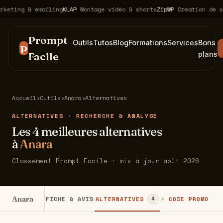
ting & emailing
KLAP
Montage vidéo & shorts
ZipWP
Création de site
Prompt
Outils
Tutos
Blog
Formations
Services
Bons
P
Facile
plans
Accueil
›
Outils
›
Anara
›
Alternatives
ALTERNATIVES · RECHERCHE & ANALYSE
Les 4 meilleures alternatives
à
Anara
Classement Prompt Facile · mis à jour août 2026
Anara
FICHE & AVIS
ALTERNATIVES
⚡ CODE PROMO
4