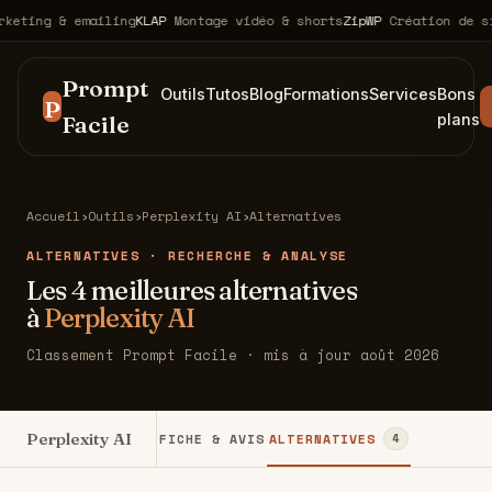
ting & emailing
KLAP
Montage vidéo & shorts
ZipWP
Création de site
Prompt
Outils
Tutos
Blog
Formations
Services
Bons
P
Facile
plans
Accueil
›
Outils
›
Perplexity AI
›
Alternatives
ALTERNATIVES · RECHERCHE & ANALYSE
Les 4 meilleures alternatives
à
Perplexity AI
Classement Prompt Facile · mis à jour août 2026
Perplexity AI
FICHE & AVIS
ALTERNATIVES
4