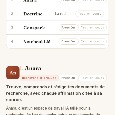
Doctrine
2
La recherche juridique intelligente pour les avocats.
Test en cours
Genspark
3
L'agent IA qui fait tes recherches et
Freemium
Test en cours
NotebookLM
4
Transforme tes documents en notes e
Freemium
Test en cours
1.
Anara
An
Recherche & analyse
Freemium
Test en cours
Trouve, comprends et rédige tes documents de
recherche, avec chaque affirmation citée à sa
source.
Anara, c'est un espace de travail IA taillé pour la
recherche. Au lieu de jongler entre un gestionnaire de