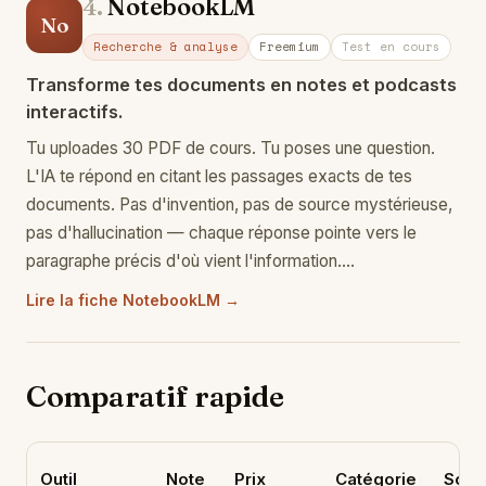
4.
NotebookLM
No
Recherche & analyse
Freemium
Test en cours
Transforme tes documents en notes et podcasts
interactifs.
Tu uploades 30 PDF de cours. Tu poses une question.
L'IA te répond en citant les passages exacts de tes
documents. Pas d'invention, pas de source mystérieuse,
pas d'hallucination — chaque réponse pointe vers le
paragraphe précis d'où vient l'information.…
Lire la fiche NotebookLM →
Comparatif rapide
Outil
Note
Prix
Catégorie
Souv