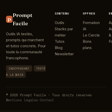
CONTENU
OFFRES
E
Prompt
P
Facile
Outils
Formation
A
Stacks par
IA
A
Outils IA testés,
métier
Le Cercle
&
prompts qui marchent
Tutos
Bons
F
et tutos concrets. Pour
Blog
plans
toute la communauté
Newsletter
francophone.
INDÉPENDANT
TESTÉ
À LA MAIN
© 2026 Prompt Facile · Tous droits réservés
Mentions légales
·
Contact