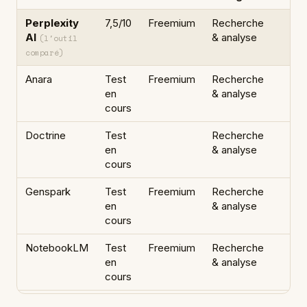
Perplexity
7,5/10
Freemium
Recherche
AI
& analyse
(l'outil
comparé)
Anara
Test
Freemium
Recherche
en
& analyse
cours
Doctrine
Test
Recherche
en
& analyse
cours
Genspark
Test
Freemium
Recherche
en
& analyse
cours
NotebookLM
Test
Freemium
Recherche
en
& analyse
cours