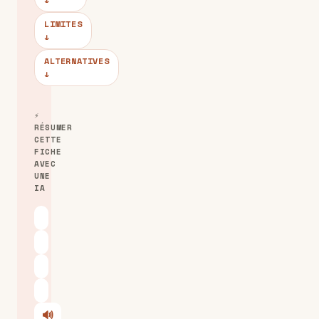
↓
LIMITES
↓
ALTERNATIVES
↓
⚡
RÉSUMER
CETTE
FICHE
AVEC
UNE
IA
ChatGPT
Claude
Perplexity
Le Chat
🔊