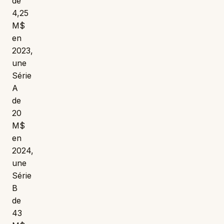
de
4,25
M$
en
2023,
une
Série
A
de
20
M$
en
2024,
une
Série
B
de
43