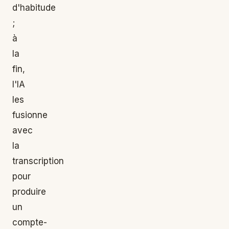
d'habitude
;
à
la
fin,
l'IA
les
fusionne
avec
la
transcription
pour
produire
un
compte-