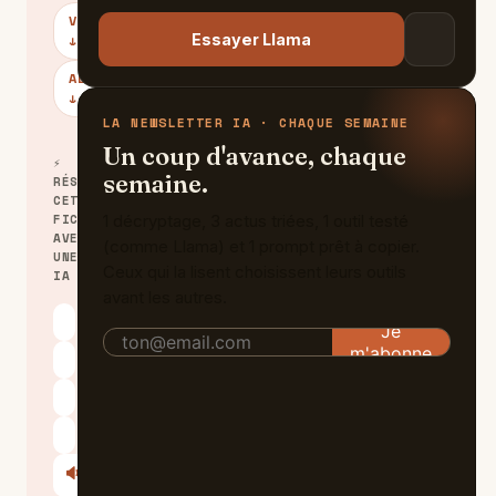
VERDICT
Essayer Llama
↓
ALTERNATIVES
↓
LA NEWSLETTER IA · CHAQUE SEMAINE
Un coup d'avance, chaque
⚡
semaine.
RÉSUMER
CETTE
FICHE
1 décryptage, 3 actus triées, 1 outil testé
AVEC
(comme Llama) et 1 prompt prêt à copier.
UNE
Ceux qui la lisent choisissent leurs outils
IA
avant les autres.
ChatGPT
Claude
Perplexity
Le Chat
🔊
Écouter