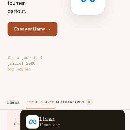
tourner
partout.
Essayer Llama →
Mis à jour le 4
juillet 2026 ·
par
Hasnen
Llama
FICHE & AVIS
ALTERNATIVES
8
Llama
✦
L
L'ESSENTIEL
llama.com