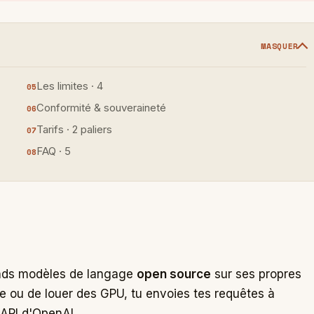
MASQUER
Les limites · 4
Conformité & souveraineté
Tarifs · 2 paliers
FAQ · 5
rands modèles de langage
open source
sur ses propres
ne ou de louer des GPU, tu envoies tes requêtes à
'API d'OpenAI.