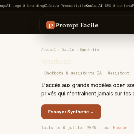
Logo & branding
Clickup
Productivité
Koala AI
SEO & contenu
Pennyla
Prompt Facile
P
Accueil
›
Outils
›
Synthetic
Synthetic
Chatbots & assistants IA
Assistant
L'accès aux grands modèles open sou
privés qui n'entraînent jamais sur tes
Essayer Synthetic →
Testé le 9 juillet 2026 · par
Hasnen