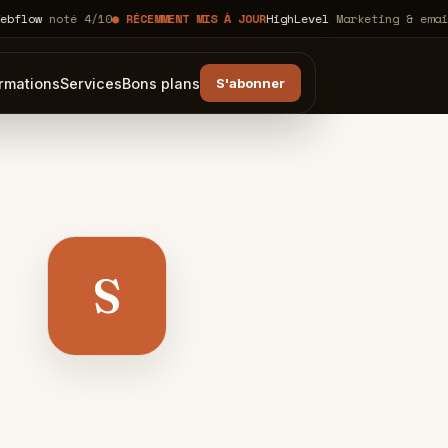
noté 4/10
● RÉCEMMENT MIS À JOUR
HighLevel
Marketing & emailing
KL
rmations
Services
Bons plans
S'abonner
S