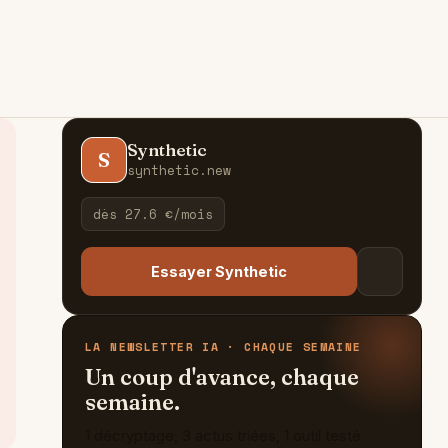
Synthetic
S
synthetic.new
dès 27.6 €/mois
Essayer Synthetic
LA NEWSLETTER IA · CHAQUE SEMAINE
Un coup d'avance, chaque
semaine.
1 décryptage, 3 actus triées, 1 outil testé