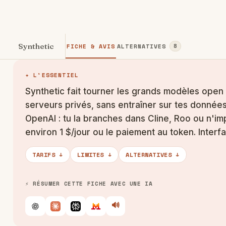
Synthetic
FICHE & AVIS
ALTERNATIVES
8
✦ L'ESSENTIEL
Synthetic fait tourner les grands modèles open
serveurs privés, sans entraîner sur tes données
OpenAI : tu la branches dans Cline, Roo ou n'i
environ 1 $/jour ou le paiement au token. Interf
TARIFS ↓
LIMITES ↓
ALTERNATIVES ↓
⚡ RÉSUMER CETTE FICHE AVEC UNE IA
🔊
Écouter
ChatGPT
Claude
Perplexity
Le Chat