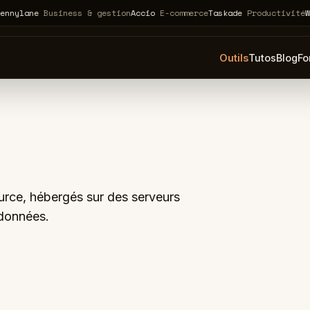
ne
Business & gestion
Accio
E-commerce
Taskade
Productivité
Webflow
Outils
Tutos
Blog
Fo
rce, hébergés sur des serveurs
 données.