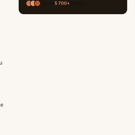
Rejoins
5 700+
lecteurs
u
de