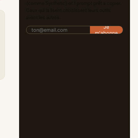
(comme Synthetic) et 1 prompt prêt à copier.
Ceux qui la lisent choisissent leurs outils
avant les autres.