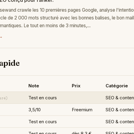
EO conçu pour ranker.
sewand crawle les 10 premières pages Google, analyse l'intenti
icle de 2 000 mots structuré avec les bonnes balises, le bon mail
émantiques. Le tout en moins de 3 minutes,…
 →
apide
Note
Prix
Catégorie
Test en cours
SEO & conte
aré)
3,5/10
Freemium
SEO & conte
Test en cours
SEO & conte
Test en cours
dès 8.3 €
SEO & conte