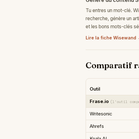
Génère du contenu S
Tu entres un mot-clé. Wi
recherche, génère un art
et les bons mots-clés s
Lire la fiche Wisewand
Comparatif r
Outil
Frase.io
(l'outil comp
Writesonic
Ahrefs
Koala AI