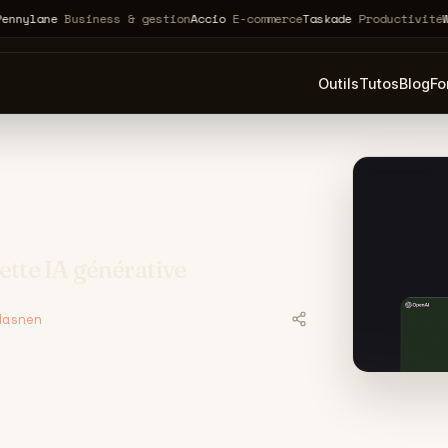
e
Business & gestion
Accio
E-commerce
Taskade
Productivité
Webflow
n
Outils
Tutos
Blog
Fo
cette IA générative
Hasnen