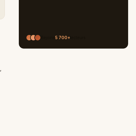
Rejoins
5 700+
lecteurs
,