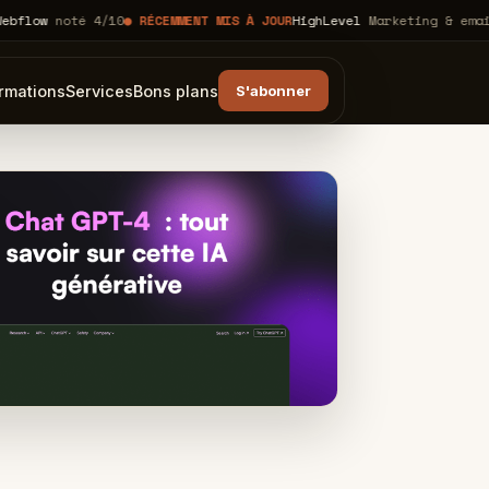
oté 4/10
● RÉCEMMENT MIS À JOUR
HighLevel
Marketing & emailing
KLA
rmations
Services
Bons plans
S'abonner