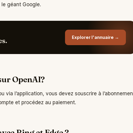
r le géant Google.
Explorer l'annuaire →
es.
sur OpenAI?
ou via l’application, vous devez souscrire à l’abonnemen
compte et procédez au paiement.
vec Bing et Edge ?