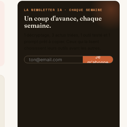
LA NEWSLETTER IA · CHAQUE SEMAINE
Un coup d'avance, chaque
semaine.
1 décryptage, 3 actus triées, 1 outil testé et 1
prompt prêt à copier. Ceux qui la lisent
choisissent leurs outils avant les autres.