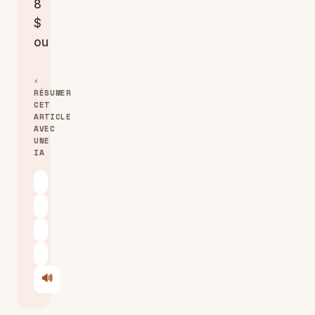
8
$
ou
⚡
RÉSUMER
CET
ARTICLE
AVEC
UNE
IA
ChatGPT
Claude
Perplexity
Le Chat
🔊
Écouter