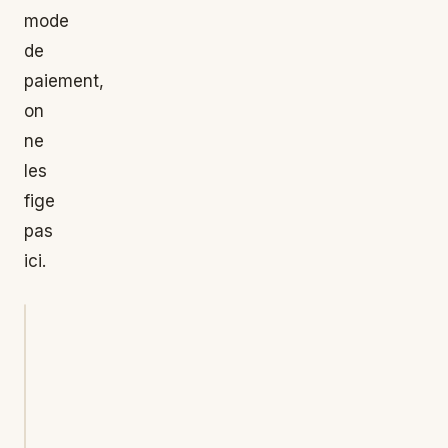
mode
de
paiement,
on
ne
les
fige
pas
ici.
Plan
Prix / mois
Pour qui
Free
0 $
Découvrir, usage
occasionnel