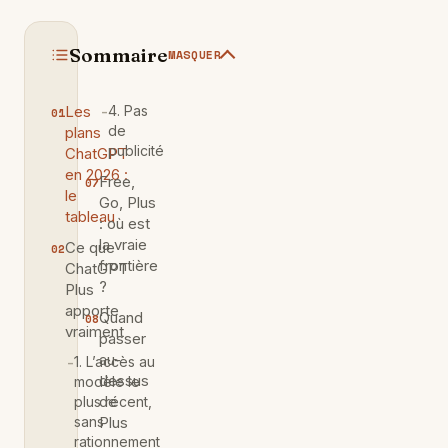
Sommaire
MASQUER
Les
4. Pas
de
plans
publicité
ChatGPT
en 2026 :
Free,
le
Go, Plus
tableau
: où est
la vraie
Ce que
frontière
ChatGPT
?
Plus
apporte
Quand
vraiment
passer
au-
1. L’accès au
dessus
modèle le
de
plus récent,
sans
Plus
rationnement