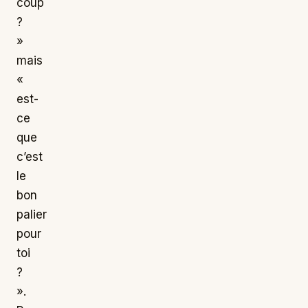
coup
?
»
mais
«
est-
ce
que
c’est
le
bon
palier
pour
toi
?
».