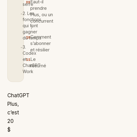
Faut-il
serré
prendre
2. Les
Plus, ou un
fonctions
concurrent
qui font
?
gagner
Comment
du temps
s’abonner
3.
et résilier
Codex
Le
et
ChatGPT
résumé
Work
ChatGPT
Plus,
c’est
20
$