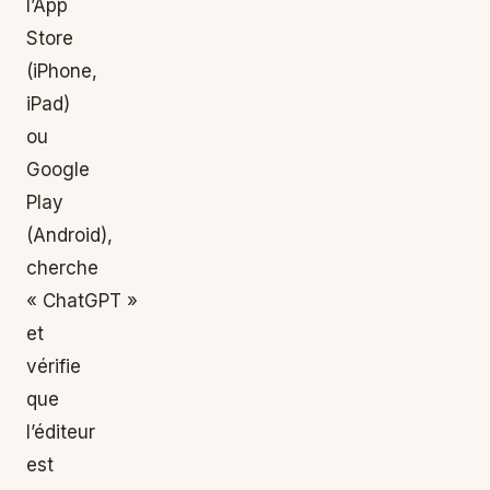
l’App
Store
(iPhone,
iPad)
ou
Google
Play
(Android),
cherche
« ChatGPT »
et
vérifie
que
l’éditeur
est