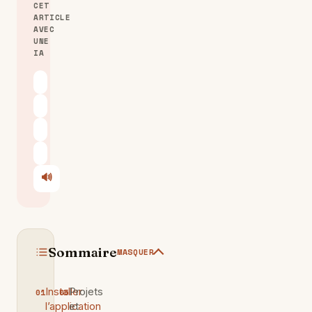
CET
ARTICLE
AVEC
UNE
IA
ChatGPT
Claude
Perplexity
Le Chat
🔊
Écouter
Sommaire
MASQUER
Installer
Projets
l’application
et